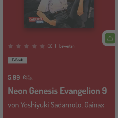
(
0
)
bewerten
Average Rating: 0
E-Book
5,99
€
inkl.
MwSt.
Neon Genesis Evangelion 9
von
Yoshiyuki Sadamoto
,
Gainax