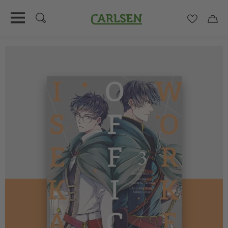
Carlsen
Merkzett
Car
Direkt
zum
Inhalt