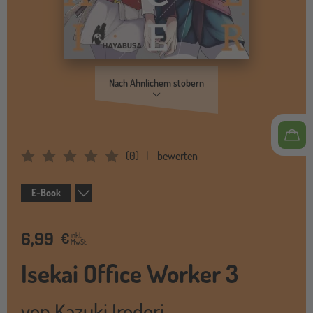
Nach Ähnlichem stöbern
(
0
)
bewerten
Average Rating: 0
E-Book
6,99
€
inkl.
MwSt.
Isekai Office Worker 3
von
Kazuki Irodori
,