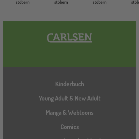
stöbern
stöbern
stöbern
stö
Hauptnavigation
Kinderbuch
Young Adult & New Adult
Manga & Webtoons
Comics