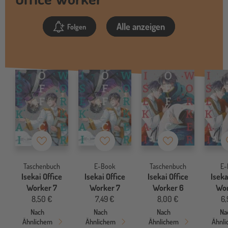
Alle anzeigen
Folgen
Merkzettel
Merkzettel
Merkzettel
Taschenbuch
E-Book
Taschenbuch
E-
Isekai Office
Isekai Office
Isekai Office
Iseka
Worker 7
Worker 7
Worker 6
Wor
8,50 €
7,49 €
8,00 €
6,
Nach
Nach
Nach
Na
Ähnlichem
Ähnlichem
Ähnlichem
Ähnl