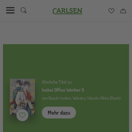
Carlsen
Merkzett
Car
Direkt
zum
Inhalt
Ähnliche Titel zu
Isekai Office Worker 5
von Kazuki Irodori, Wakatsu Yatsuki, Kikka Ohashi
Mehr dazu
Merken (
inaktiv
)