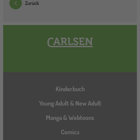
Zurück
Hauptnavigation
Kinderbuch
Young Adult & New Adult
Manga & Webtoons
Comics