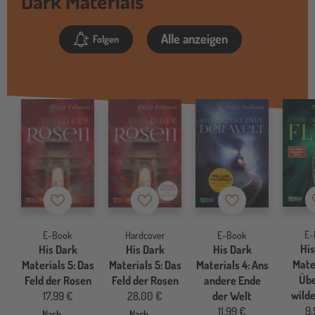
Dark Materials
Alle anzeigen
Folgen
Merkzettel
Merkzettel
Merkzettel
E-
E-Book
Hardcover
E-Book
His
His Dark
His Dark
His Dark
Mater
Materials 5: Das
Materials 5: Das
Materials 4: Ans
Übe
Feld der Rosen
Feld der Rosen
andere Ende
wilde
17,99 €
28,00 €
der Welt
9,
11,99 €
Nach
Nach