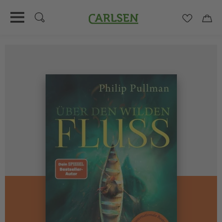
Carlsen
Merkzett
Car
Direkt
zum
Inhalt