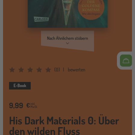
Nach Ähnlichem stöbern
(
0
)
bewerten
Average Rating: 0
E-Book
9,99
€
inkl.
MwSt.
His Dark Materials 0: Über
den wilden Fluss