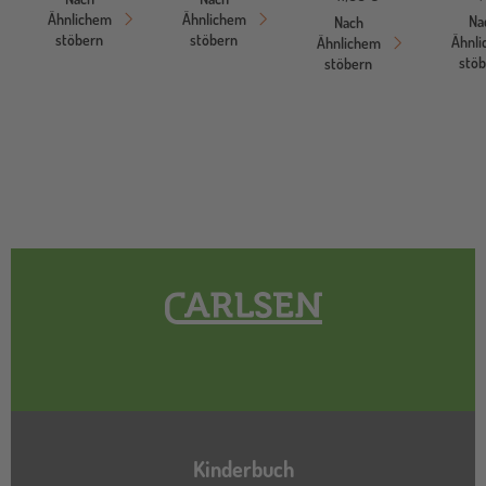
Ähnlichem
Ähnlichem
Na
Nach
stöbern
stöbern
Ähnl
Ähnlichem
stö
stöbern
Hauptnavigation
Kinderbuch