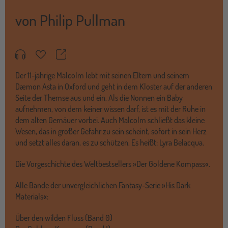
von
Philip Pullman
Teilen
Merkzettel
Der 11-jährige Malcolm lebt mit seinen Eltern und seinem
Dæmon Asta in Oxford und geht in dem Kloster auf der anderen
Seite der Themse aus und ein. Als die Nonnen ein Baby
aufnehmen, von dem keiner wissen darf, ist es mit der Ruhe in
dem alten Gemäuer vorbei. Auch Malcolm schließt das kleine
Wesen, das in großer Gefahr zu sein scheint, sofort in sein Herz
und setzt alles daran, es zu schützen. Es heißt: Lyra Belacqua.
Die Vorgeschichte des Weltbestsellers »Der Goldene Kompass«.
Alle Bände der unvergleichlichen Fantasy-Serie »His Dark
Materials«:
Über den wilden Fluss (Band 0)