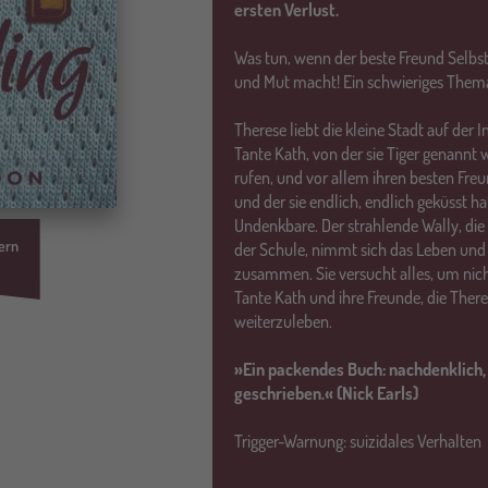
ersten Verlust.
Was tun, wenn der beste Freund Selbs
und Mut macht! Ein schwieriges Thema
Therese liebt die kleine Stadt auf der I
Tante Kath, von der sie Tiger genannt w
rufen, und vor allem ihren besten Freu
und der sie endlich, endlich geküsst h
Undenkbare. Der strahlende Wally, di
ern
der Schule, nimmt sich das Leben und T
zusammen. Sie versucht alles, um nicht
Tante Kath und ihre Freunde, die Ther
weiterzuleben.
»Ein packendes Buch: nachdenklich, 
geschrieben.« (Nick Earls)
Trigger-Warnung: suizidales Verhalten