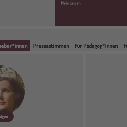
Mehr zeigen
heber*innen
Pressestimmen
Für Pädagog*innen
F
olgen