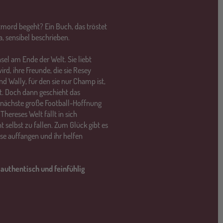
tmord begeht? Ein Buch, das tröstet
, sensibel beschrieben.
nsel am Ende der Welt. Sie liebt
ird, ihre Freunde, die sie Resey
nd Wally, für den sie nur Champ ist,
at. Doch dann geschieht das
e nächste große Football-Hoffnung
hereses Welt fällt in sich
 selbst zu fallen. Zum Glück gibt es
ese auffangen und ihr helfen
authentisch und feinfühlig