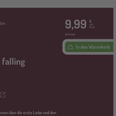
9,99
€
ten
inkl.
MwSt.
lieferbar
In den Warenkorb
 falling
Teilen
ettel
man über die erste Liebe und den