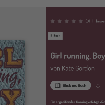
(
0
)
bewer
Average Rating: 0
E-Book
E-Book
Girl running, Boy
von
Kate Gordon
Blick ins Buch
Merkz
Ein ergreifender Coming-of-Age-Ro