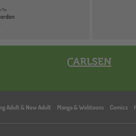
r*in
Gordon
Hauptnavigation
ng Adult & New Adult
Manga & Webtoons
Comics