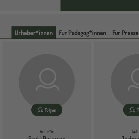
Urheber*innen
Für Pädagog*innen
Für Presse
Folgen
F
Autor*in
Auto
Scott Peterson
Joshua