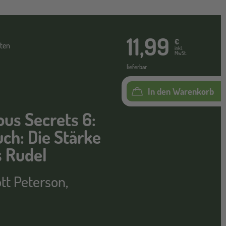
11,99
€
ten
inkl.
MwSt.
lieferbar
In den Warenkorb
ous Secrets 6:
ch: Die Stärke
s Rudel
tt Peterson
,