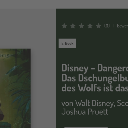
(
0
)
bewer
Average Rating: 0
E-Book
E-Book
Disney – Danger
Das Dschungelbu
des Wolfs ist da
von
Walt Disney
,
Sco
Joshua Pruett