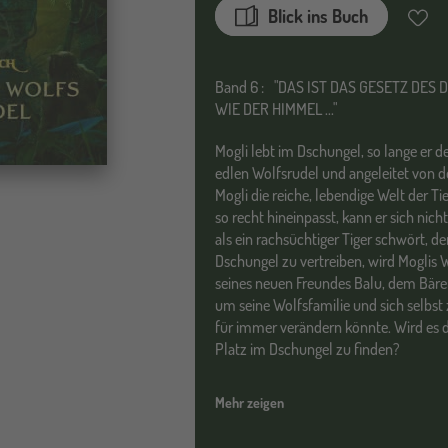
Blick ins Buch
Merkz
Band
6 :
"DAS IST DAS GESETZ DES 
WIE DER HIMMEL ..."
Mogli lebt im Dschungel, so lange er
edlen Wolfsrudel und angeleitet von 
Mogli die reiche, lebendige Welt der 
so recht hineinpasst, kann er sich nicht
als ein rachsüchtiger Tiger schwört,
Dschungel zu vertreiben, wird Moglis We
seines neuen Freundes Balu, dem Bären,
um seine Wolfsfamilie und sich selbst z
für immer verändern könnte. Wird es 
Platz im Dschungel zu finden?
Mehr zeigen