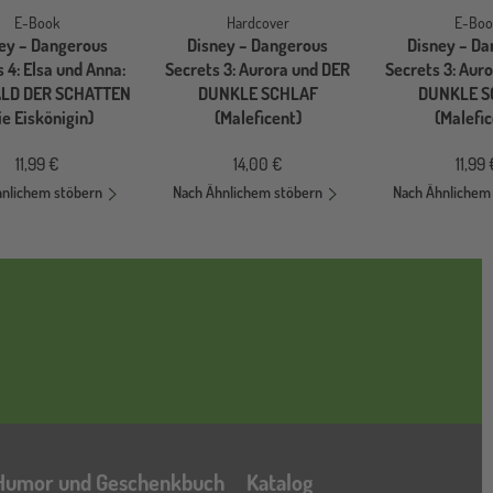
E-Book
Hardcover
E-Boo
ey – Dangerous
Disney – Dangerous
Disney – D
 4: Elsa und Anna:
Secrets 3: Aurora und DER
Secrets 3: Aur
LD DER SCHATTEN
DUNKLE SCHLAF
DUNKLE S
ie Eiskönigin)
(Maleficent)
(Malefic
11,99 €
14,00 €
11,99
hnlichem stöbern
Nach Ähnlichem stöbern
Nach Ähnlichem
Katalog
Humor und Geschenkbuch
Katalog