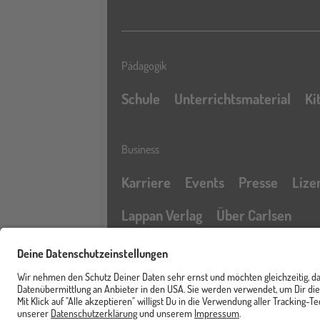
Pädagogik
Schule
Unterrichtsmaterial
Ki
Business
Karriere
Events
Presse
Lize
Lappan Verlag
Über Carlsen
Profil
Service & Rechtliches
Newsletter
FAQ & Hilfe
Kontak
Merkzettel