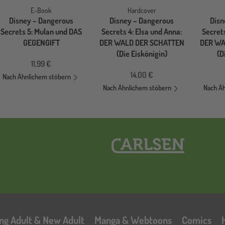
E-Book
Hardcover
Disney – Dangerous
Disney – Dangerous
Disn
Secrets 5: Mulan und DAS
Secrets 4: Elsa und Anna:
Secrets
GEGENGIFT
DER WALD DER SCHATTEN
DER WA
(Die Eiskönigin)
(D
11,99 €
14,00 €
Nach Ähnlichem stöbern
Nach Ähnlichem stöbern
Nach Ä
Hauptnavigation
ng Adult & New Adult
Manga & Webtoons
Comics