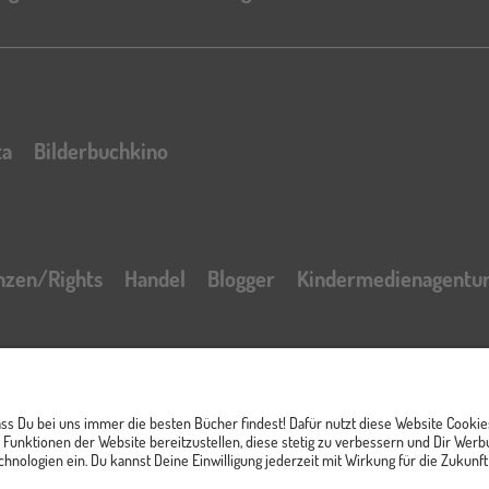
ta
Bilderbuchkino
nzen/Rights
Handel
Blogger
Kindermedienagentu
t
Impressum
AGB Online Shop
Datenschutzerklär