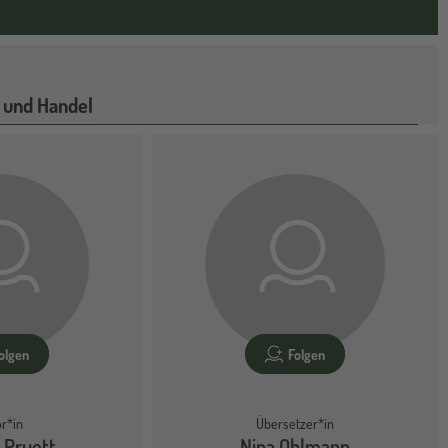
 und Handel
olgen
Folgen
r*in
Übersetzer*in
 Pruett
Nina Ohlmann