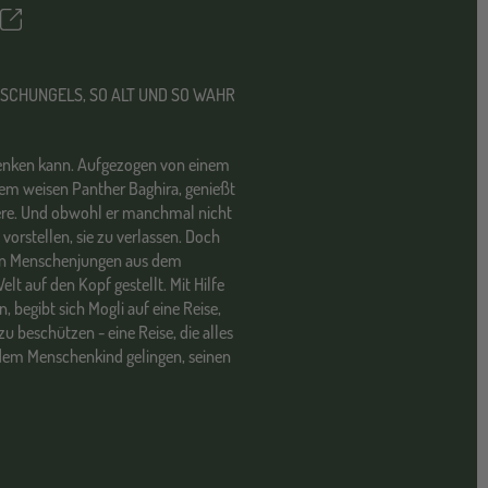
Teilen
ettel
DSCHUNGELS, SO ALT UND SO WAHR
 denken kann. Aufgezogen von einem
dem weisen Panther Baghira, genießt
Tiere. Und obwohl er manchmal nicht
 vorstellen, sie zu verlassen. Doch
 den Menschenjungen aus dem
lt auf den Kopf gestellt. Mit Hilfe
 begibt sich Mogli auf eine Reise,
u beschützen - eine Reise, die alles
dem Menschenkind gelingen, seinen