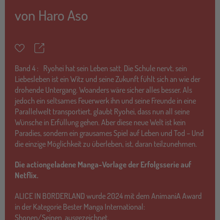
von
Haro Aso
Teilen
Merkzettel
Band
4 :
Ryohei hat sein Leben satt. Die Schule nervt, sein
Liebesleben ist ein Witz und seine Zukunft fühlt sich an wie der
drohende Untergang. Woanders wäre sicher alles besser. Als
jedoch ein seltsames Feuerwerk ihn und seine Freunde in eine
Parallelwelt transportiert, glaubt Ryohei, dass nun all seine
Wünsche in Erfüllung gehen. Aber diese neue Welt ist kein
Paradies, sondern ein grausames Spiel auf Leben und Tod – Und
die einzige Möglichkeit zu überleben, ist, daran teilzunehmen.
Die actiongeladene Manga-Vorlage der Erfolgsserie auf
Netflix.
ALICE IN BORDERLAND wurde 2024 mit dem AnimaniA Award
in der Kategorie Bester Manga International:
Shonen/Seinen ausgezeichnet.