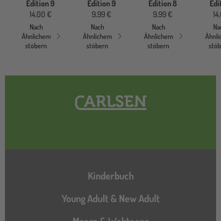
Edition 9
Edition 9
Edition 8
Edi
14,00 €
9,99 €
9,99 €
14
Nach
Nach
Nach
Na
Ähnlichem
Ähnlichem
Ähnlichem
Ähnl
stöbern
stöbern
stöbern
stö
Hauptnavigation
Kinderbuch
Young Adult & New Adult