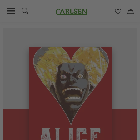
Carlsen
Merkzett
Car
Direkt
zum
Inhalt