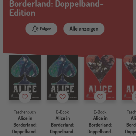
Borderland: Doppelband-
Edition
Alle anzeigen
Folgen
Merkzettel
Merkzettel
Merkzettel
Taschenbuch
E-Book
E-Book
Tasc
Alice in
Alice in
Alice in
Al
Borderland:
Borderland:
Borderland:
Bord
Doppelband-
Doppelband-
Doppelband-
Dopp