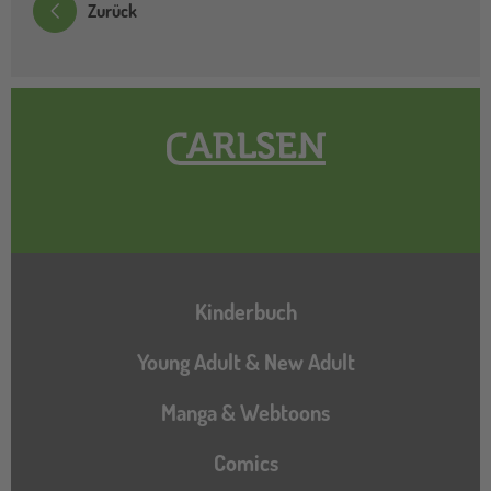
Zurück
Hauptnavigation
Kinderbuch
Young Adult & New Adult
Manga & Webtoons
Comics