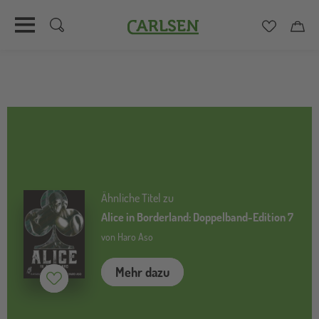
Carlsen
Merkzett
Car
Direkt
zum
Inhalt
Ähnliche Titel zu
Alice in Borderland: Doppelband-Edition 7
von Haro Aso
Mehr dazu
Merken (
inaktiv
)