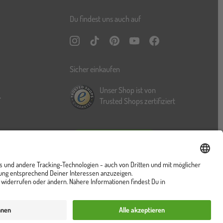
Du findest uns auch auf
Instagram
TikTok
Pinterest
YouTube
Facebook
Sicher einkaufen
Unser Shop ist von
r
Trusted Shops zertifiziert
Vertrag widerrufen
ung
Cookies