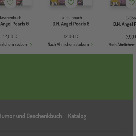
Merkzettel
Merkzettel
Me
Taschenbuch
Taschenbuch
E-Boo
 Angel Pearls 9
D.N. Angel Pearls 8
D.N. Angel 
12,00 €
12,00 €
7,99 
hnlichem stöbern
Nach Ähnlichem stöbern
Nach Ähnlichem
Katalog
Humor und Geschenkbuch
Katalog