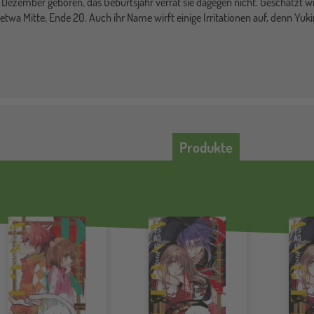
Dezember geboren, das Geburtsjahr verrät sie dagegen nicht. Geschätzt wi
twa Mitte, Ende 20. Auch ihr Name wirft einige Irritationen auf, denn Yukiru
Produkte