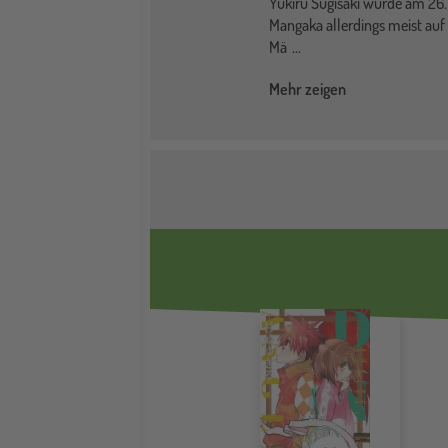
Yukiru Sugisaki wurde am 26. 
Mangaka allerdings meist auf e
Mä
...
Mehr zeigen