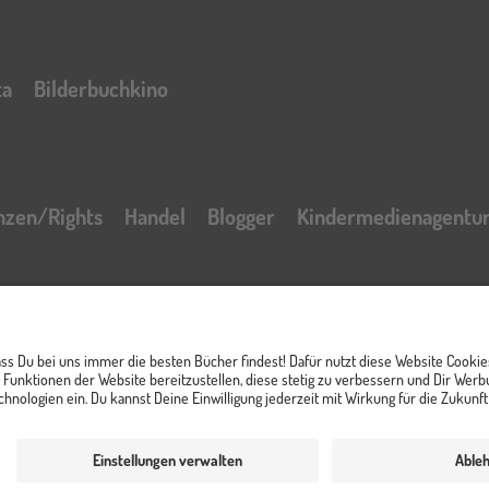
ta
Bilderbuchkino
nzen/Rights
Handel
Blogger
Kindermedienagentu
t
Impressum
AGB Online Shop
Datenschutzerklär