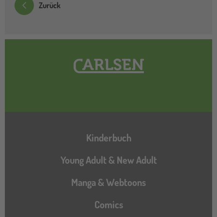
Zurück
Hauptnavigation
Kinderbuch
Young Adult & New Adult
Manga & Webtoons
Comics