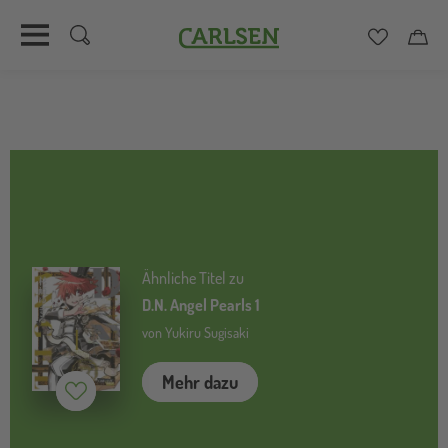
Carlsen
Merkzett
Car
Direkt
zum
Inhalt
Ähnliche Titel zu
D.N. Angel Pearls 1
von Yukiru Sugisaki
Mehr dazu
Merken (
inaktiv
)