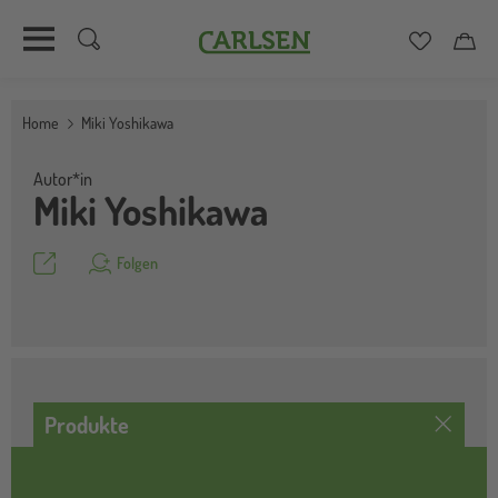
Carlsen
Merkzett
Car
Direkt
zum
Home
Miki Yoshikawa
Inhalt
Autor*in
Miki Yoshikawa
Teilen
Folgen
Produkte