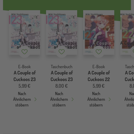
Merkzettel
Merkzettel
Merkzettel
E-Book
Taschenbuch
E-Book
Tasc
A Couple of
A Couple of
A Couple of
A Co
Cuckoos 23
Cuckoos 23
Cuckoos 22
Cuck
5,99 €
8,00 €
5,99 €
8,
Nach
Nach
Nach
Na
Ähnlichem
Ähnlichem
Ähnlichem
Ähnl
stöbern
stöbern
stöbern
stö