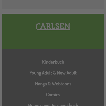
Hauptnavigation
Kinderbuch
Young Adult & New Adult
Manga & Webtoons
Comics
Humor und Geschenkbuch