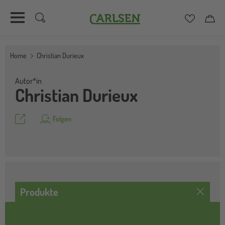
Carlsen
Merkzett
Car
Direkt
zum
Home
Christian Durieux
Inhalt
Autor*in
Christian Durieux
Teilen
Folgen
Produkte