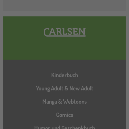
Hauptnavigation
Kinderbuch
Young Adult & New Adult
Manga & Webtoons
Comics
Humor und Geschenkbuch