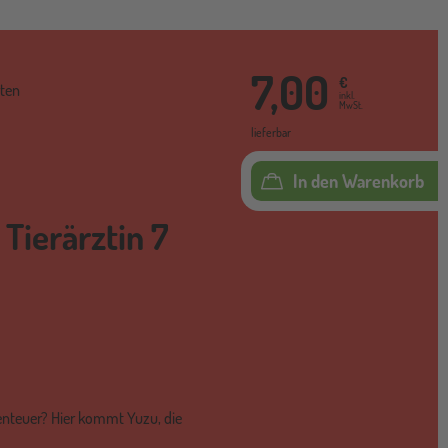
7,00
€
ten
inkl.
MwSt.
lieferbar
In den Warenkorb
 Tierärztin 7
benteuer? Hier kommt Yuzu, die