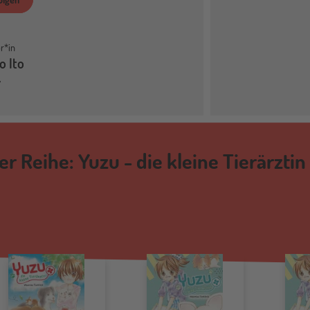
r*in
o Ito
er Reihe: Yuzu - die kleine Tierärztin