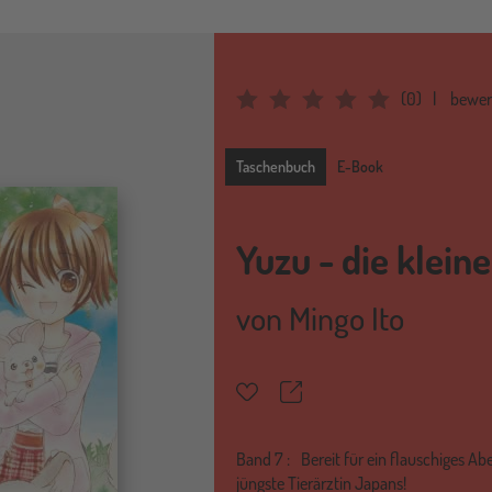
(
0
)
bewer
Average Rating: 0
Taschenbuch
Taschenbuch
E-Book
Yuzu - die kleine
von
Mingo Ito
Teilen
Merkzettel
Band
7 :
Bereit für ein flauschiges A
jüngste Tierärztin Japans!