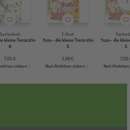
Merkzettel
Merkzettel
Me
Taschenbuch
E-Book
Taschen
ie kleine Tierärztin
Yuzu - die kleine Tierärztin
Yuzu - die klein
6
5
5
7,00 €
5,99 €
7,00 
hnlichem stöbern
Nach Ähnlichem stöbern
Nach Ähnlichem