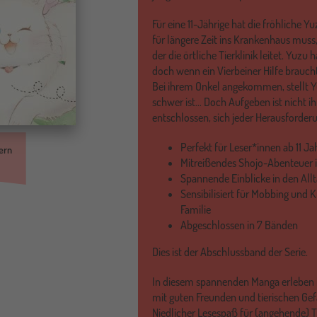
Für eine 11-Jährige hat die fröhliche Y
für längere Zeit ins Krankenhaus muss
der die örtliche Tierklinik leitet. Yuz
doch wenn ein Vierbeiner Hilfe braucht
Bei ihrem Onkel angekommen, stellt Yu
schwer ist… Doch Aufgeben ist nicht ih
entschlossen, sich jeder Herausforderu
Perfekt für Leser*innen ab 11 J
ern
Mitreißendes Shojo-Abenteuer i
Spannende Einblicke in den Allta
Sensibilisiert für Mobbing und 
Familie
Abgeschlossen in 7 Bänden
Dies ist der Abschlussband der Serie.
In diesem spannenden Manga erleben k
mit guten Freunden und tierischen Gef
Niedlicher Lesespaß für (angehende) T