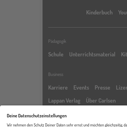
Kinderbuch
You
Pädagogik
Schule
Unterrichtsmaterial
Ki
Business
Karriere
Events
Presse
Lize
Lappan Verlag
Über Carlsen
Profil
Service & Rechtliches