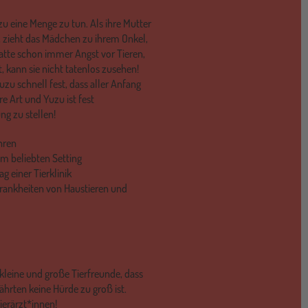
uzu eine Menge zu tun. Als ihre Mutter
, zieht das Mädchen zu ihrem Onkel,
u hatte schon immer Angst vor Tieren,
, kann sie nicht tatenlos zusehen!
zu schnell fest, dass aller Anfang
re Art und Yuzu ist fest
ng zu stellen!
ahren
m beliebten Setting
g einer Tierklinik
Krankheiten von Haustieren und
leine und große Tierfreunde, dass
ährten keine Hürde zu groß ist.
ierärzt*innen!