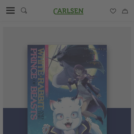
Carlsen
Merkzett
Car
Direkt
zum
Inhalt