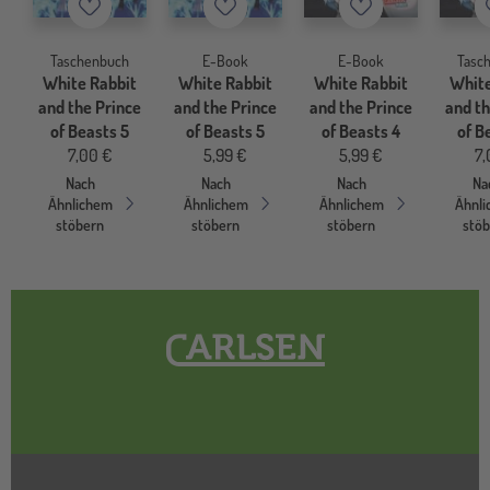
Merkzettel
Merkzettel
Merkzettel
Taschenbuch
E-Book
E-Book
Tasc
White Rabbit
White Rabbit
White Rabbit
White
and the Prince
and the Prince
and the Prince
and th
of Beasts 5
of Beasts 5
of Beasts 4
of B
7,00 €
5,99 €
5,99 €
7,
Nach
Nach
Nach
Na
Ähnlichem
Ähnlichem
Ähnlichem
Ähnl
stöbern
stöbern
stöbern
stö