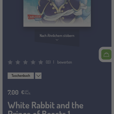
Nach Ähnlichem stöbern
(
0
)
bewerten
Average Rating: 0
Taschenbuch
7,00
€
inkl.
MwSt.
White Rabbit and the
Prince of Beasts 1