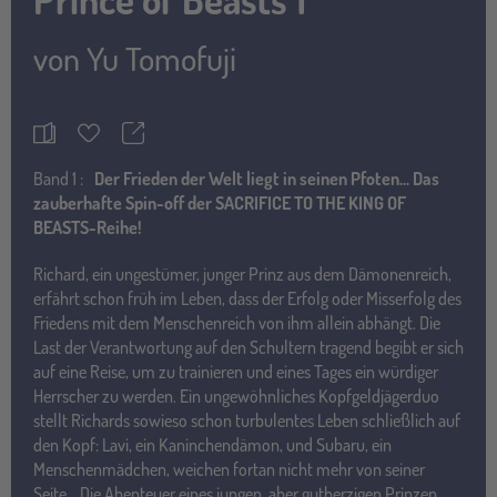
von
Yu Tomofuji
Teilen
Merkzettel
Band
1 :
Der Frieden der Welt liegt in seinen Pfoten...
Das
zauberhafte Spin-off der SACRIFICE TO THE KING OF
BEASTS-Reihe!
Richard, ein ungestümer, junger Prinz aus dem Dämonenreich,
erfährt schon früh im Leben, dass der Erfolg oder Misserfolg des
Friedens mit dem Menschenreich von ihm allein abhängt. Die
Last der Verantwortung auf den Schultern tragend begibt er sich
auf eine Reise, um zu trainieren und eines Tages ein würdiger
Herrscher zu werden. Ein ungewöhnliches Kopfgeldjägerduo
stellt Richards sowieso schon turbulentes Leben schließlich auf
den Kopf: Lavi, ein Kaninchendämon, und Subaru, ein
Menschenmädchen, weichen fortan nicht mehr von seiner
Seite... Die Abenteuer eines jungen, aber gutherzigen Prinzen