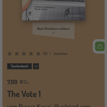
Nach Ähnlichem stöbern
(
0
)
bewerten
Average Rating: 0
Taschenbuch
7,00
€
inkl.
MwSt.
The Vote 1
von
Ryuya Kasai
,
illustriert von