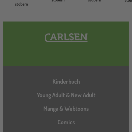
stö
stöbern
Hauptnavigation
Kinderbuch
Young Adult & New Adult
Manga & Webtoons
Comics