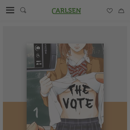
Carlsen
Merkzett
Car
Direkt
zum
Inhalt