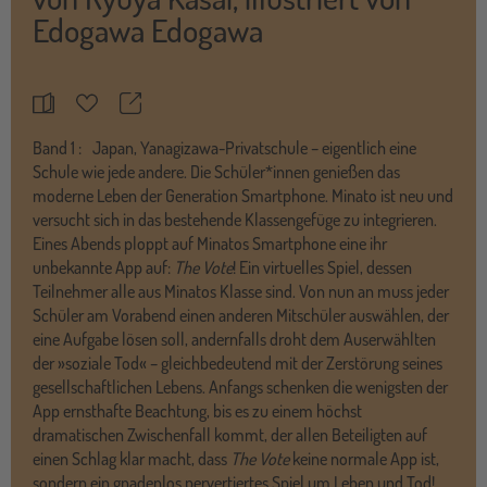
Edogawa Edogawa
Teilen
Merkzettel
Band
1 :
Japan, Yanagizawa-Privatschule – eigentlich eine
Schule wie jede andere. Die Schüler*innen genießen das
moderne Leben der Generation Smartphone. Minato ist neu und
versucht sich in das bestehende Klassengefüge zu integrieren.
Eines Abends ploppt auf Minatos Smartphone eine ihr
unbekannte App auf:
The Vote
! Ein virtuelles Spiel, dessen
Teilnehmer alle aus Minatos Klasse sind. Von nun an muss jeder
Schüler am Vorabend einen anderen Mitschüler auswählen, der
eine Aufgabe lösen soll, andernfalls droht dem Auserwählten
der »soziale Tod« – gleichbedeutend mit der Zerstörung seines
gesellschaftlichen Lebens. Anfangs schenken die wenigsten der
App ernsthafte Beachtung, bis es zu einem höchst
dramatischen Zwischenfall kommt, der allen Beteiligten auf
einen Schlag klar macht, dass
The Vote
keine normale App ist,
sondern ein gnadenlos pervertiertes Spiel um Leben und Tod!