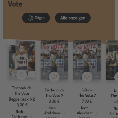
Vote
Alle anzeigen
Folgen
Merkzettel
Merkzettel
Merkzettel
Taschenbuch
Taschenbuch
E-Book
E-
The Vote
The Vote 7
The Vote 7
The 
Doppelpack 1-2
9,00 €
7,99 €
5,
10,00 €
Nach
Nach
Na
Nach
Ähnlichem
Ähnlichem
Ähnl
Ähnlichem
stöbern
stöbern