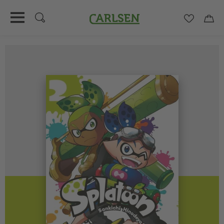
Carlsen
Merkzett
Car
Direkt
zum
Inhalt