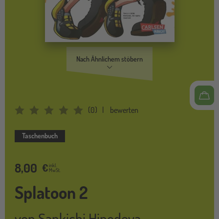
Nach Ähnlichem stöbern
(
0
)
bewerten
Average Rating: 0
Taschenbuch
8,00
€
inkl.
MwSt.
Splatoon 2
von
Sankichi Hinodeya