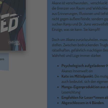
Akane ist verschwunden… verschluckt
die Grenzen von Raum und Wirklichkeit
aus Erinnerungen, Illusionen und tief
nicht gegen äußere Feinde, sondern g
suchen Ranju und Dr. Juno verzweifel
Einzige, was sie kann: Sie kämpft!
Doch um Akane zurückzuholen, muss K
stellen. Zwischen bedrückenden Trugb
rätselhaften, gefährlich mächtigen 
Wahrheit und Lüge immer stärker.
ern
Psychologisch aufgeladener 
Akanes Innenwelt ein
Kate im Mittelpunkt:
Die mutig
auch bedeutet, sich den eigene
Manga-Eigenproduktion aus d
Leserichtung
Empfohlen für Leser*innen ab
Abgeschlossen in 4 Bänden.