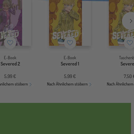
Merkzettel
Merkzettel
Me
E-Book
E-Book
Taschen
Severed 2
Severed 1
Severe
5,99 €
5,99 €
7,50 
hnlichem stöbern
Nach Ähnlichem stöbern
Nach Ähnlichem