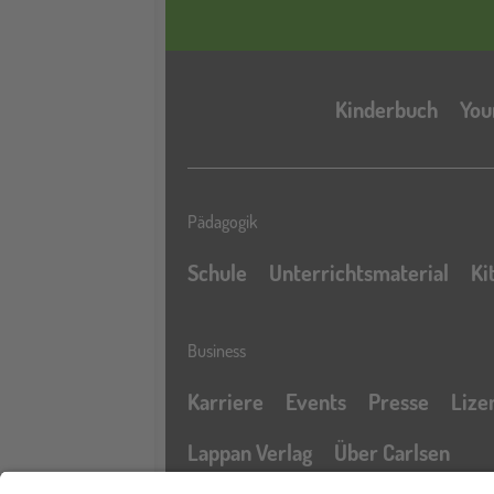
Kinderbuch
You
Pädagogik
Schule
Unterrichtsmaterial
Ki
Business
Karriere
Events
Presse
Lize
Lappan Verlag
Über Carlsen