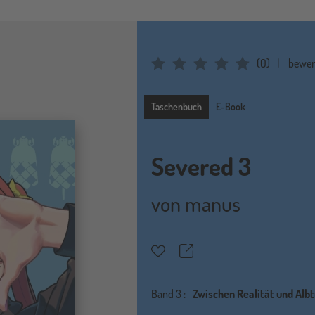
(
0
)
bewer
Average Rating: 0
Taschenbuch
Taschenbuch
E-Book
Severed 3
von
manus
Teilen
Merkzettel
Band
3 :
Zwischen Realität und Alb