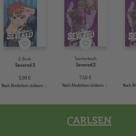
Merkzettel
Merkzettel
Taschenbuch
E-Book
Severed 2
Severed 3
7,50 €
5,99 €
Nach Ähnlichem stöbern
Nach Ä
Nach Ähnlichem stöbern