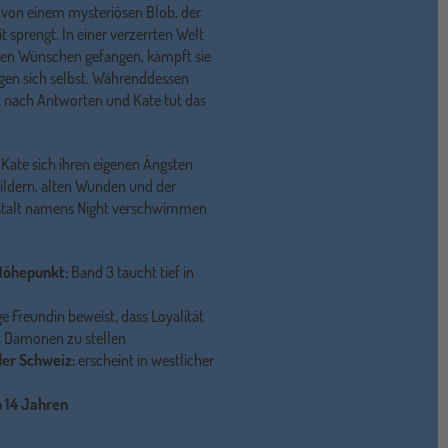
 von einem mysteriösen Blob, der
 sprengt. In einer verzerrten Welt
sten Wünschen gefangen, kämpft sie
egen sich selbst. Währenddessen
t nach Antworten und Kate tut das
ate sich ihren eigenen Ängsten
ildern, alten Wunden und der
Gestalt namens Night verschwimmen
Höhepunkt:
Band 3 taucht tief in
e Freundin beweist, dass Loyalität
n Dämonen zu stellen
er Schweiz:
erscheint in westlicher
 14 Jahren