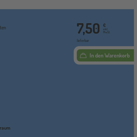
7,50
€
ten
inkl.
MwSt.
lieferbar
In den Warenkorb
traum