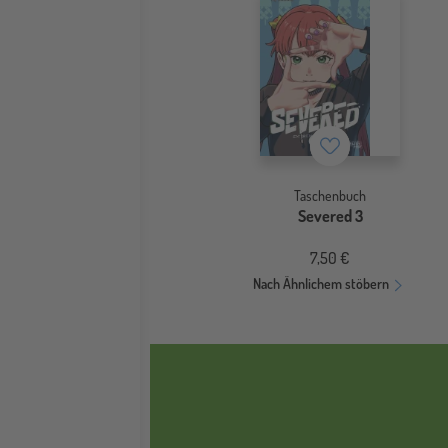
Merkzettel
Taschenbuch
Severed 3
7,50 €
Nach Ähnlichem stöbern