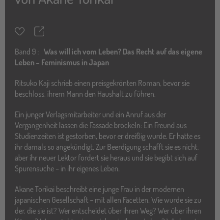
Teilen
Merkzettel
Band
9 :
Was will ich vom Leben? Das Recht auf das eigene
Leben – Feminismus in Japan
Ritsuko Kaji schrieb einen preisgekrönten Roman, bevor sie
beschloss, ihrem Mann den Haushalt zu führen.
Ein junger Verlagsmitarbeiter und ein Anruf aus der
Vergangenheit lassen die Fassade bröckeln: Ein Freund aus
Studienzeiten ist gestorben, bevor er dreißig wurde. Er hatte es
ihr damals so angekündigt. Zur Beerdigung schafft sie es nicht,
aber ihr neuer Lektor fordert sie heraus und sie begibt sich auf
Spurensuche – in ihr eigenes Leben.
Akane Torikai beschreibt eine junge Frau in der modernen
japanischen Gesellschaft – mit allen Facetten. Wie wurde sie zu
der, die sie ist? Wer entscheidet über ihren Weg? Wer über ihren