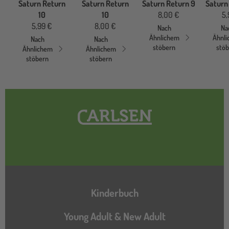
Saturn Return
Saturn Return
Saturn Return 9
Saturn
10
10
8,00 €
5,
5,99 €
8,00 €
Nach
Na
Ähnlichem
Ähnl
Nach
Nach
stöbern
stö
Ähnlichem
Ähnlichem
stöbern
stöbern
Hauptnavigation
Kinderbuch
Young Adult & New Adult