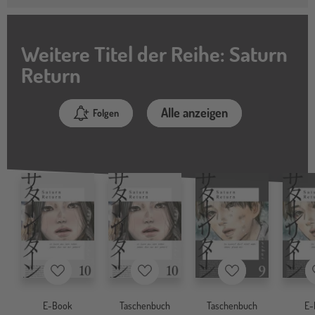
Weitere Titel der Reihe: Saturn
Return
Alle anzeigen
Folgen
Merkzettel
Merkzettel
Merkzettel
E-Book
Taschenbuch
Taschenbuch
E-