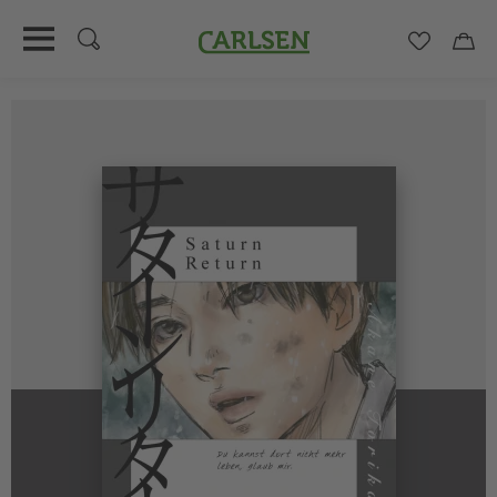
Carlsen
Merkzett
Car
Direkt
zum
Inhalt