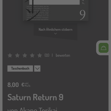
Nach Ähnlichem stöbern
(
0
)
bewerten
Average Rating: 0
Taschenbuch
8,00
€
inkl.
MwSt.
Saturn Return 9
von
Akane Torikai