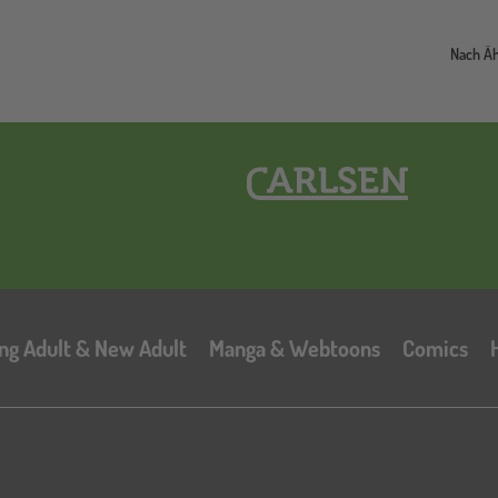
Nach Ä
Hauptnavigation
ng Adult & New Adult
Manga & Webtoons
Comics