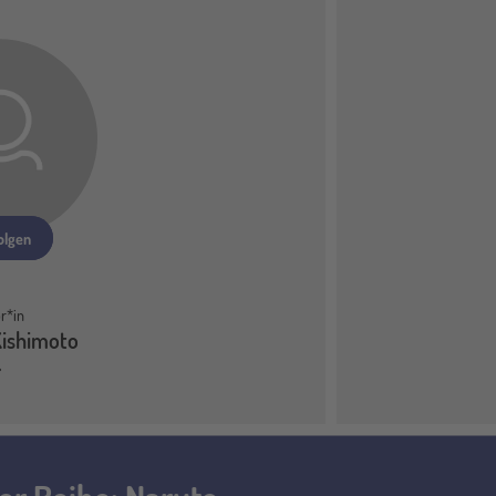
olgen
r*in
Kishimoto