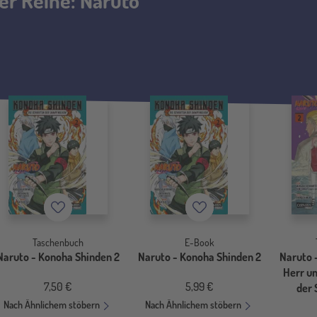
der Reihe: Naruto
Merkzettel
Merkzettel
Taschenbuch
E-Book
Naruto - Konoha Shinden 2
Naruto - Konoha Shinden 2
Naruto 
Herr un
7,50 €
5,99 €
der
Nach Ähnlichem stöbern
Nach Ähnlichem stöbern