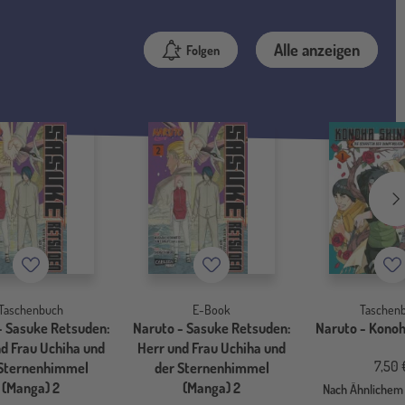
Alle anzeigen
Folgen
Merkzettel
Merkzettel
Me
Taschenbuch
E-Book
Taschen
- Sasuke Retsuden:
Naruto - Sasuke Retsuden:
Naruto - Konoh
d Frau Uchiha und
Herr und Frau Uchiha und
7,50 
 Sternenhimmel
der Sternenhimmel
(Manga) 2
(Manga) 2
Nach Ähnlichem