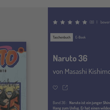
(
8
)
bewer
Average Rating: 4.875
Taschenbuch
Taschenbuch
E-Book
Naruto 36
von
Masashi Kishim
Teilen
Merkzettel
Band
36 :
Naruto ist ein junger Sh
Hang zum Unfug. Er hat einen wilde