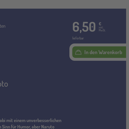
6,50
€
ten
inkl.
MwSt.
lieferbar
In den Warenkorb
oto
inobi mit einem unverbesserlichen
n Sinn für Humor, aber Naruto