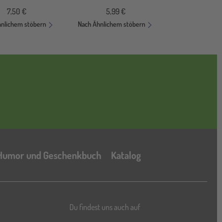
7,50 €
5,99 €
hnlichem stöbern
Nach Ähnlichem stöbern
Katalog
Humor und Geschenkbuch
Katalog
Du findest uns auch auf