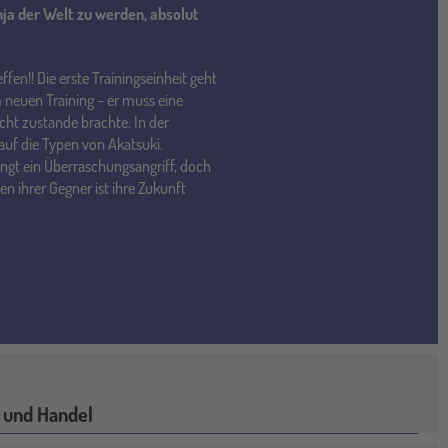
ja der Welt zu werden, absolut
fen!! Die erste Trainingseinheit geht
 neuen Training – er muss eine
icht zustande brachte. In der
auf die Typen von Akatsuki.
gt ein Überraschungsangriff, doch
en ihrer Gegner ist ihre Zukunft
 und Handel