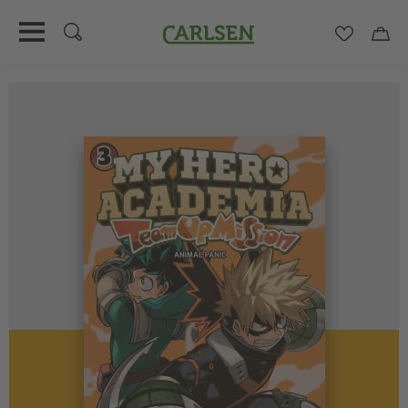
Carlsen
Merkzett
Car
Direkt
zum
Inhalt