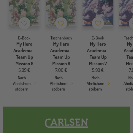
Merkzettel
Merkzettel
Merkzettel
E-Book
Taschenbuch
E-Book
Tasc
My Hero
My Hero
My Hero
My
Academia -
Academia -
Academia -
Acad
Team Up
Team Up
Team Up
Te
Mission 8
Mission 8
Mission 7
Mis
5,99 €
7,00 €
5,99 €
7,
Nach
Nach
Nach
Na
Ähnlichem
Ähnlichem
Ähnlichem
Ähnl
stöbern
stöbern
stöbern
stö