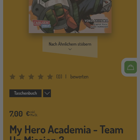
Nach Ähnlichem stöbern
(
0
)
bewerten
Average Rating: 0
Taschenbuch
7,00
€
inkl.
MwSt.
My Hero Academia - Team
Up Mission 3