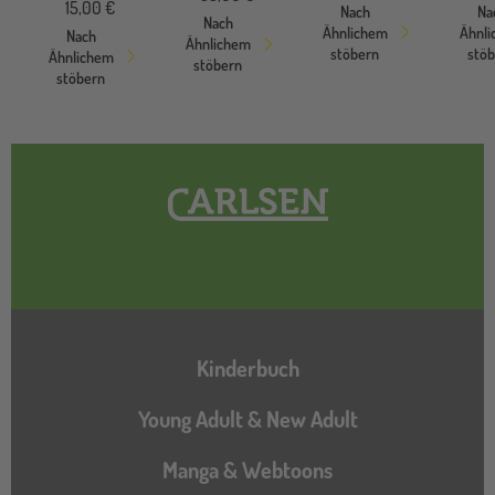
15,00 €
Nach
Na
Nach
Ähnlichem
Ähnl
Nach
Ähnlichem
stöbern
stö
Ähnlichem
stöbern
stöbern
Hauptnavigation
Kinderbuch
Young Adult & New Adult
Manga & Webtoons