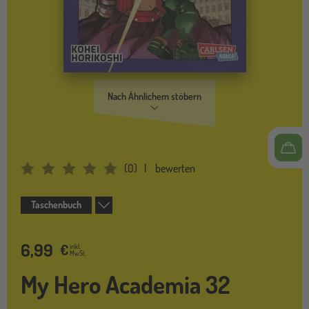
Nach Ähnlichem stöbern
(
0
)
bewerten
Average Rating: 0
Taschenbuch
6,99
€
inkl.
MwSt.
My Hero Academia 32