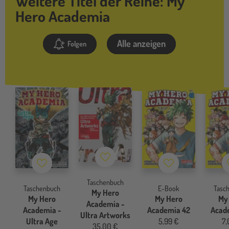
Weitere Titel der Reihe: My
Hero Academia
Alle anzeigen
Folgen
Merkzettel
Merkzettel
Merkzettel
Taschenbuch
Taschenbuch
E-Book
Tasc
My Hero
My Hero
My Hero
My
Academia -
Academia -
Academia 42
Acad
Ultra Artworks
Ultra Age
5,99 €
7,
35,00 €