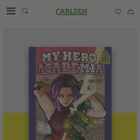
Carlsen
Merkzett
Car
Direkt
zum
Inhalt