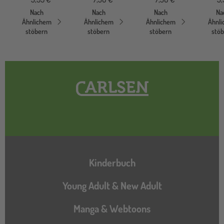
Nach
Nach
Nach
Na
Ähnlichem
Ähnlichem
Ähnlichem
Ähnl
stöbern
stöbern
stöbern
stö
Hauptnavigation
Kinderbuch
Young Adult & New Adult
Manga & Webtoons