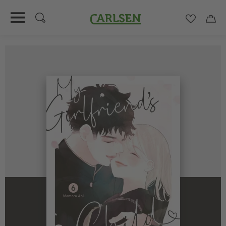
Carlsen
Merkzett
Car
Direkt
zum
Inhalt