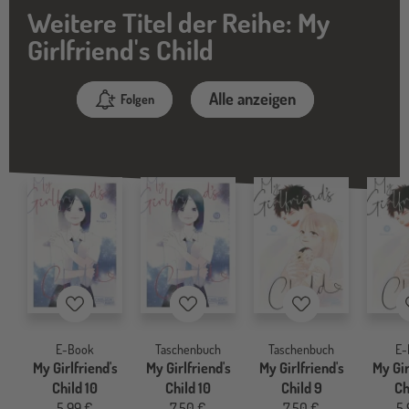
Weitere Titel der Reihe: My
Girlfriend's Child
Alle anzeigen
Folgen
Merkzettel
Merkzettel
Merkzettel
E-Book
Taschenbuch
Taschenbuch
E-
My Girlfriend's
My Girlfriend's
My Girlfriend's
My Gir
Child 10
Child 10
Child 9
Ch
5,99 €
7,50 €
7,50 €
5,