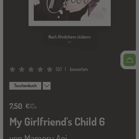
Nach Ähnlichem stöbern
(
0
)
bewerten
Average Rating: 0
Taschenbuch
7,50
€
inkl.
MwSt.
My Girlfriend's Child 6
von
Mamoru Aoi