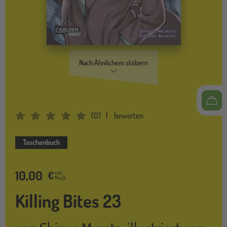
Nach Ähnlichem stöbern
(
0
)
bewerten
Average Rating: 0
Taschenbuch
10,00
€
inkl.
MwSt.
Killing Bites 23