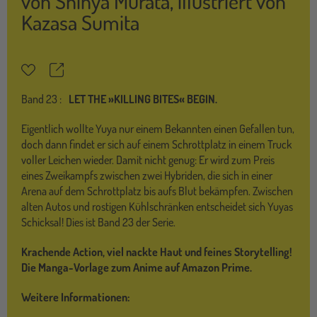
von
Shinya Murata
,
illustriert von
Kazasa Sumita
Teilen
Merkzettel
Band
23 :
LET THE »KILLING BITES« BEGIN.
Eigentlich wollte Yuya nur einem Bekannten einen Gefallen tun,
doch dann findet er sich auf einem Schrottplatz in einem Truck
voller Leichen wieder. Damit nicht genug: Er wird zum Preis
eines Zweikampfs zwischen zwei Hybriden, die sich in einer
Arena auf dem Schrottplatz bis aufs Blut bekämpfen. Zwischen
alten Autos und rostigen Kühlschränken entscheidet sich Yuyas
Schicksal! Dies ist Band 23 der Serie.
Krachende Action, viel nackte Haut und feines Storytelling!
Die Manga-Vorlage zum Anime auf Amazon Prime.
Weitere Informationen: