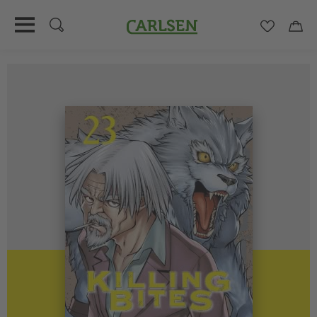
Carlsen
Merkzett
Car
Direkt
zum
Inhalt