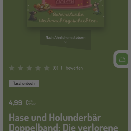
Nach Ähnlichem stöbern
(
0
)
bewerten
Average Rating: 0
Taschenbuch
4,99
€
inkl.
MwSt.
Hase und Holunderbär
Doppelband: Die verlorene