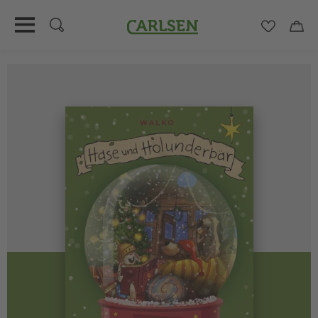
Carlsen
Merkzett
Car
Direkt
zum
Inhalt