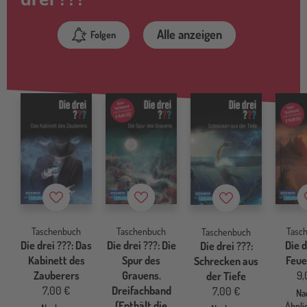
Alle anzeigen
Folgen
Merkzettel
Merkzettel
Merkzettel
Taschenbuch
Taschenbuch
Tasc
Taschenbuch
Die drei ???: Das
Die drei ???: Die
Die d
Die drei ???:
Kabinett des
Spur des
Feu
Schrecken aus
Zauberers
Grauens.
9,
der Tiefe
7,00 €
Dreifachband
7,00 €
Na
(Enthält die
Ähnl