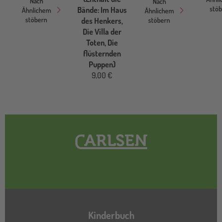
Nach
Nach
stö
Bände: Im Haus
Ähnlichem
Ähnlichem
stöbern
stöbern
des Henkers,
Die Villa der
Toten, Die
flüsternden
Puppen)
9,00 €
Hauptnavigation
Kinderbuch