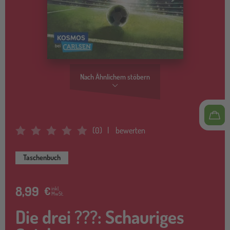
Nach Ähnlichem stöbern
(
0
)
bewerten
Average Rating: 0
Taschenbuch
8,99
€
inkl.
MwSt.
Die drei ???: Schauriges