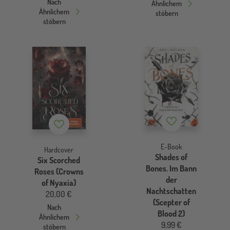
Nach
Ähnlichem
Ähnlichem
stöbern
stöbern
Merkzettel
Merkzettel
E-Book
Hardcover
Shades of
Six Scorched
Bones. Im Bann
Roses (Crowns
der
of Nyaxia)
Nachtschatten
20,00 €
(Scepter of
Nach
Blood 2)
Ähnlichem
9,99 €
stöbern