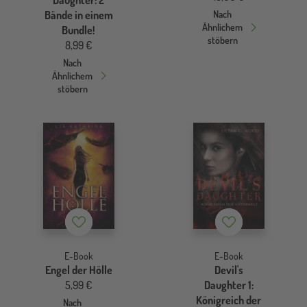
Daughter: 2
Bände in einem
Nach
Ähnlichem
Bundle!
stöbern
8,99 €
Nach
Ähnlichem
stöbern
Merkzettel
Merkzettel
E-Book
E-Book
Engel der Hölle
Devil's
5,99 €
Daughter 1:
Königreich der
Nach