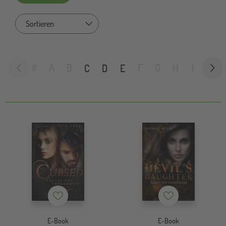
Sort by
#
A
B
F
G
H
I
J
C
D
E
Merkzettel
Merkzettel
E-Book
E-Book