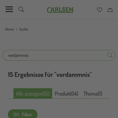
Carlsen
Merkzett
Car
Direkt
zum
Home
Suche
Inhalt
Suche
Suche
15 Ergebnisse für "verdammnis"
Alle anzeigen
(15)
Produkt
(14)
Thema
(1)
Filter