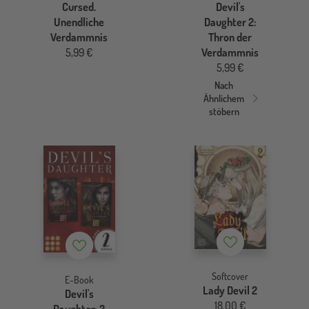
Cursed.
Devil's
Unendliche
Daughter 2:
Verdammnis
Thron der
5,99 €
Verdammnis
5,99 €
Nach
Ähnlichem
stöbern
Merkzettel
Merkzettel
Softcover
E-Book
Lady Devil 2
Devil's
18,00 €