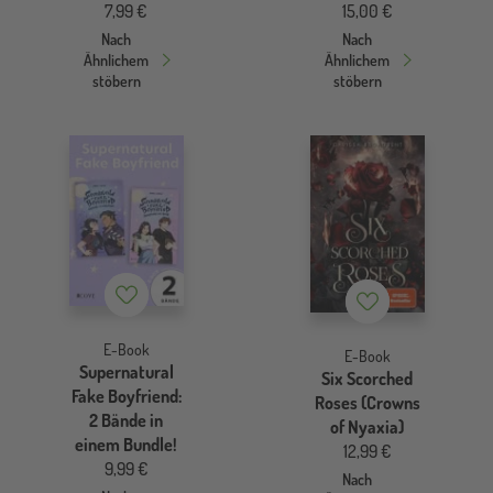
7,99 €
15,00 €
Nach
Nach
Ähnlichem
Ähnlichem
stöbern
stöbern
Merkzettel
Merkzettel
E-Book
E-Book
Supernatural
Six Scorched
Fake Boyfriend:
Roses (Crowns
2 Bände in
of Nyaxia)
einem Bundle!
12,99 €
9,99 €
Nach