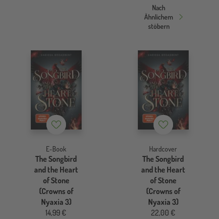
Nach
Ähnlichem
stöbern
Merkzettel
Merkzettel
E-Book
Hardcover
The Songbird
The Songbird
and the Heart
and the Heart
of Stone
of Stone
(Crowns of
(Crowns of
Nyaxia 3)
Nyaxia 3)
14,99 €
22,00 €