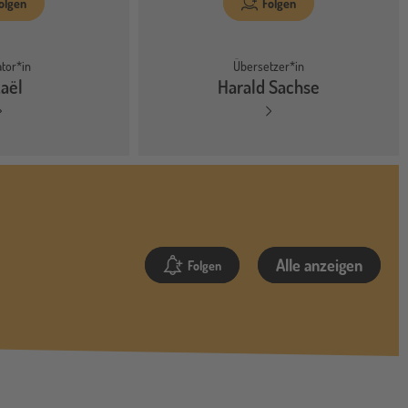
olgen
Folgen
ator*in
Übersetzer*in
aël
Harald Sachse
Alle anzeigen
Folgen