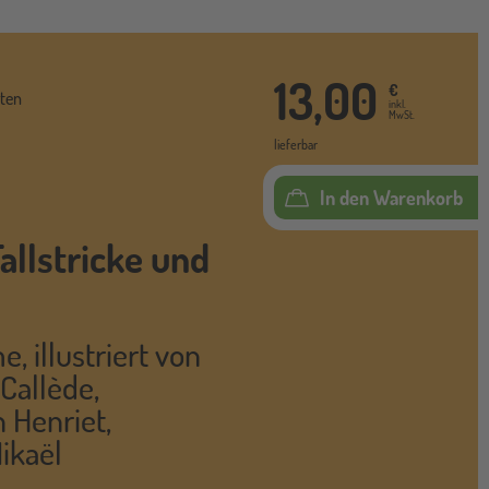
13,00
€
ten
inkl.
MwSt.
lieferbar
In den Warenkorb
Fallstricke und
me
,
illustriert von
 Callède
,
n Henriet
,
ikaël