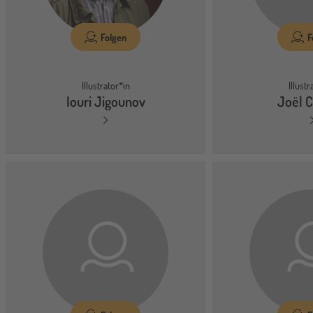
F
Folgen
Illustr
Illustrator*in
Joël C
Iouri Jigounov