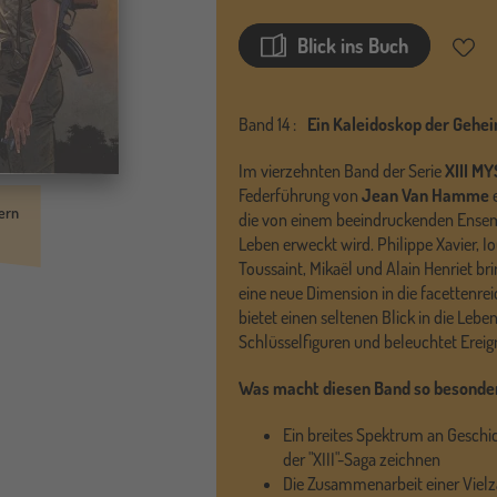
Blick ins Buch
Merkz
Band
14 :
Ein Kaleidoskop der Gehe
Im vierzehnten Band der Serie
XIII M
Federführung von
Jean Van Hamme
ern
die von einem beeindruckenden Ensem
Leben erweckt wird. Philippe Xavier, I
Toussaint, Mikaël und Alain Henriet
eine neue Dimension in die facettenreic
bietet einen seltenen Blick in die Leb
Schlüsselfiguren und beleuchtet Ereign
Was macht diesen Band so besonde
Ein breites Spektrum an Geschic
der "XIII"-Saga zeichnen
Die Zusammenarbeit einer Viel