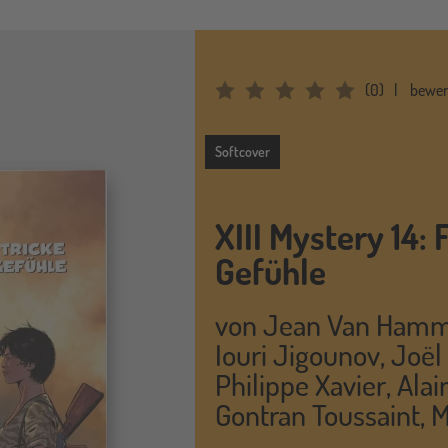
(
0
)
bewer
Average Rating: 0
Softcover
Softcover
XIII Mystery 14: 
Gefühle
von
Jean Van Ham
Iouri Jigounov
,
Joël
Philippe Xavier
,
Alai
Gontran Toussaint
,
M