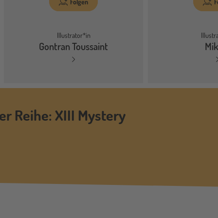
Folgen
F
Illustrator*in
Illustr
Gontran Toussaint
Mik
er Reihe: XIII Mystery