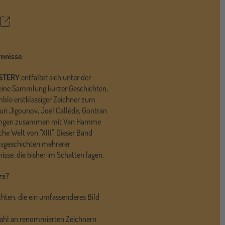
Teilen
ettel
imnisse
YSTERY
entfaltet sich unter der
eine Sammlung kurzer Geschichten,
ble erstklassiger Zeichner zum
ouri Jigounov, Joël Callède, Gontran
 bringen zusammen mit Van Hamme
he Welt von "XIII". Dieser Band
ensgeschichten mehrerer
isse, die bisher im Schatten lagen.
rs?
hten, die ein umfassenderes Bild
zahl an renommierten Zeichnern