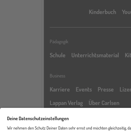
Kinderbuch
You
Pädagogik
Schule
Unterrichtsmaterial
Ki
Business
Karriere
Events
Presse
Lize
Lappan Verlag
Über Carlsen
Profil
Service & Rechtliches