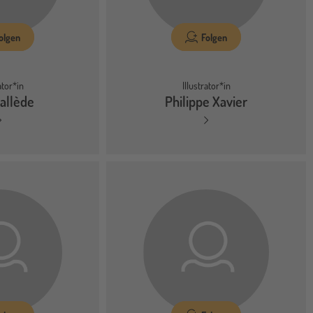
olgen
Folgen
ator*in
Illustrator*in
allède
Philippe Xavier