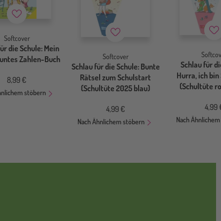
Merkzettel
Me
Merkzettel
Softcover
ür die Schule: Mein
Softco
Softcover
buntes Zahlen-Buch
Schlau für di
Schlau für die Schule: Bunte
Hurra, ich bin
Rätsel zum Schulstart
8,99 €
(Schultüte r
(Schultüte 2025 blau)
hnlichem stöbern
4,99 
4,99 €
Nach Ähnlichem
Nach Ähnlichem stöbern