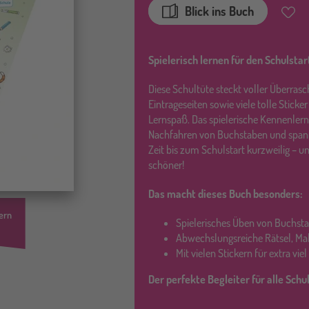
Blick ins Buch
Merkz
Spielerisch lernen für den Schulstar
Diese Schultüte steckt voller Überras
Eintrageseiten sowie viele tolle Stick
Lernspaß. Das spielerische Kennenler
Nachfahren von Buchstaben und spa
Zeit bis zum Schulstart kurzweilig – u
schöner!
Das macht dieses Buch besonders:
ern
Spielerisches Üben von Buchst
Abwechslungsreiche Rätsel, Mal
Mit vielen Stickern für extra vie
Der perfekte Begleiter für alle Sch