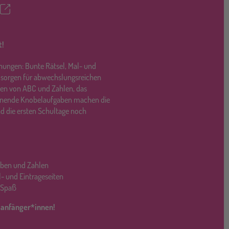
Teilen
ettel
t!
chungen: Bunte Rätsel, Mal- und
er sorgen für abwechslungsreichen
nen von ABC und Zahlen, das
nnende Knobelaufgaben machen die
nd die ersten Schultage noch
aben und Zahlen
- und Eintrageseiten
l Spaß
ulanfänger*innen!