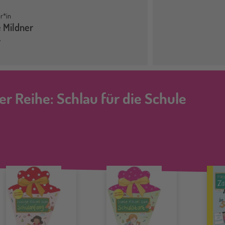
r*in
e Mildner
er Reihe: Schlau für die Schule