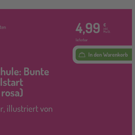
4,99
€
ten
inkl.
MwSt.
lieferbar
In den Warenkorb
chule: Bunte
lstart
 rosa)
r
,
illustriert von