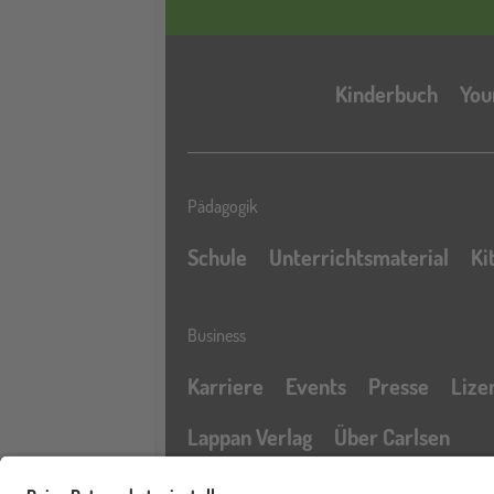
Kinderbuch
You
Pädagogik
Schule
Unterrichtsmaterial
Ki
Business
Karriere
Events
Presse
Lize
Lappan Verlag
Über Carlsen