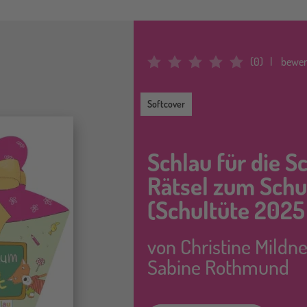
(
0
)
bewer
Average Rating: 0
Softcover
Softcover
Schlau für die S
Rätsel zum Schu
(Schultüte 2025
von
Christine Mildne
Sabine Rothmund