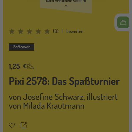
Nach Ähnlichem stöbern
(
0
)
bewerten
Average Rating: 0
Softcover
1,25
€
inkl.
MwSt.
Pixi 2578: Das Spaßturnier
von
Josefine Schwarz
,
illustriert
von
Milada Krautmann
Teilen
Merkzettel