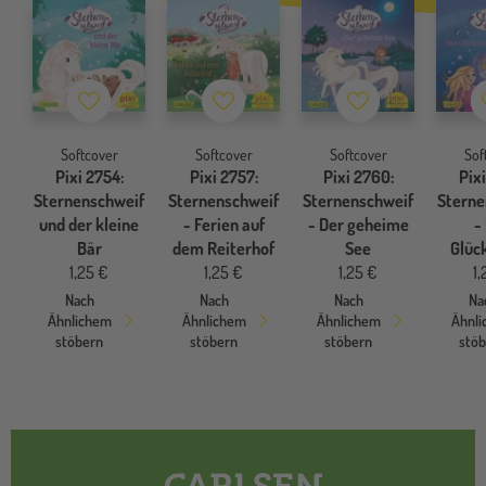
Merkzettel
Merkzettel
Merkzettel
Softcover
Softcover
Softcover
Sof
Pixi 2754:
Pixi 2757:
Pixi 2760:
Pixi
Sternenschweif
Sternenschweif
Sternenschweif
Sterne
und der kleine
- Ferien auf
- Der geheime
-
Bär
dem Reiterhof
See
Glüc
1,25 €
1,25 €
1,25 €
1,
Nach
Nach
Nach
Na
Ähnlichem
Ähnlichem
Ähnlichem
Ähnl
stöbern
stöbern
stöbern
stö