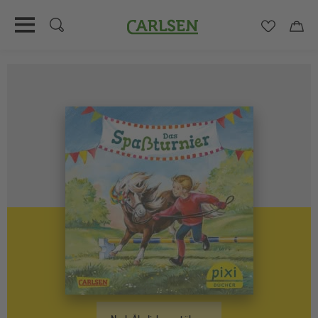
Carlsen
Merkzett
Car
Direkt
zum
Inhalt