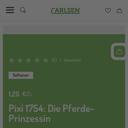
Carlsen
Merkzett
Car
Direkt
zum
Inhalt
(
0
)
bewerten
Average Rating: 0
Softcover
1,25
€
inkl.
MwSt.
Pixi 1754: Die Pferde-
Prinzessin