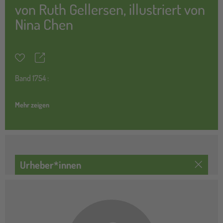
von
Ruth Gellersen
,
illustriert von
Nina Chen
Teilen
Merkzettel
Band
1754 :
Mehr zeigen
Urheber*innen