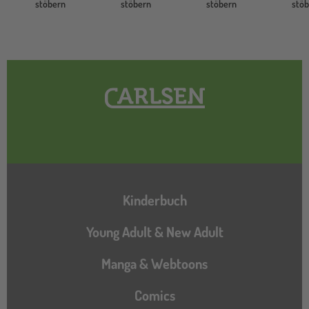
stöbern
stöbern
stöbern
stö
Hauptnavigation
Kinderbuch
Young Adult & New Adult
Manga & Webtoons
Comics