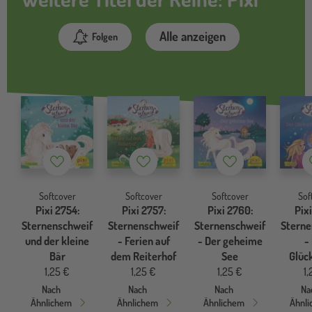
Alle anzeigen
Folgen
Merkzettel
Merkzettel
Merkzettel
Softcover
Softcover
Softcover
Sof
Pixi 2754:
Pixi 2757:
Pixi 2760:
Pixi
Sternenschweif
Sternenschweif
Sternenschweif
Sterne
und der kleine
- Ferien auf
- Der geheime
-
Bär
dem Reiterhof
See
Glüc
1,25 €
1,25 €
1,25 €
1,
Nach
Nach
Nach
Na
Ähnlichem
Ähnlichem
Ähnlichem
Ähnl