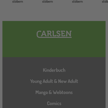
stöbern
stöbern
stöbern
stö
Hauptnavigation
Kinderbuch
Young Adult & New Adult
Manga & Webtoons
Comics