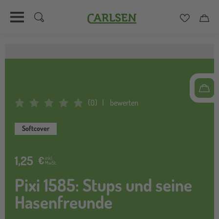
Carlsen
Merkzett
Car
Direkt
zum
Inhalt
(
0
)
bewerten
Average Rating: 0
Softcover
1,25
€
inkl.
MwSt.
Pixi 1585: Stups und seine
Hasenfreunde