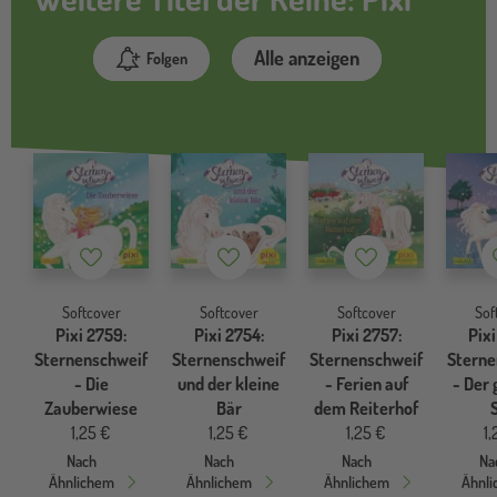
Alle anzeigen
Folgen
Merkzettel
Merkzettel
Merkzettel
Softcover
Softcover
Softcover
Sof
Pixi 2759:
Pixi 2754:
Pixi 2757:
Pixi
Sternenschweif
Sternenschweif
Sternenschweif
Sterne
- Die
und der kleine
- Ferien auf
- Der
Zauberwiese
Bär
dem Reiterhof
1,25 €
1,25 €
1,25 €
1,
Nach
Nach
Nach
Na
Ähnlichem
Ähnlichem
Ähnlichem
Ähnl