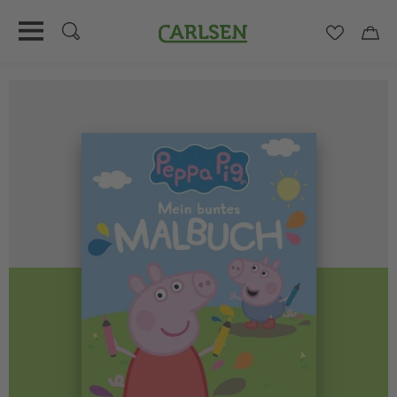
Carlsen
Merkzett
Car
Direkt
zum
Inhalt