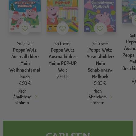
Merkzettel
Merkzettel
Merkzettel
Sof
Pepp
Softcover
Softcover
Softcover
Ausma
Peppa Wutz
Peppa Wutz
Peppa Wutz
Peppa 
Ausmalbilder:
Ausmalbilder:
Ausmalbilder:
Mal
Mein
Meine POP-UP
Mein
Geschi
Weihnachtsmal
Welt
Schablonen-
buch
7,99 €
Malbuch
5,
4,99 €
5,99 €
Nach
Nach
Ähnlichem
Ähnlichem
stöbern
stöbern