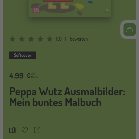
(
0
)
bewerten
Average Rating: 0
Softcover
4,99
€
inkl.
MwSt.
Peppa Wutz Ausmalbilder:
Mein buntes Malbuch
Teilen
Merkzettel