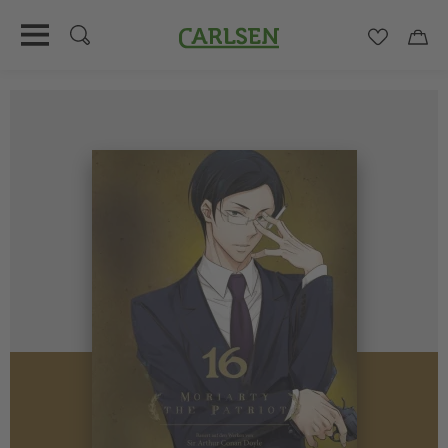
Carlsen
Merkzett
Car
Direkt
zum
Inhalt