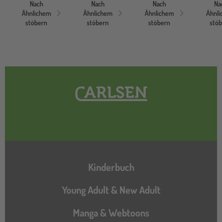
Nach
Nach
Nach
Na
Ähnlichem
Ähnlichem
Ähnlichem
Ähnl
stöbern
stöbern
stöbern
stö
Hauptnavigation
Kinderbuch
Young Adult & New Adult
Manga & Webtoons