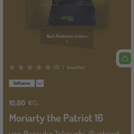
Nach Ähnlichem stöbern
(
0
)
bewerten
Average Rating: 0
Softcover
10,00
€
inkl.
MwSt.
Moriarty the Patriot 16
von
Ryosuke Takeuchi
,
illustriert