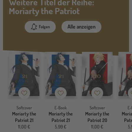
Weitere Titel der Reihe:
Moriarty the Patriot
Alle anzeigen
Folgen
Merkzettel
Merkzettel
Merkzettel
Softcover
E-Book
Softcover
E-
Moriarty the
Moriarty the
Moriarty the
Moria
Patriot 21
Patriot 21
Patriot 20
Patr
11,00 €
5,99 €
11,00 €
5,