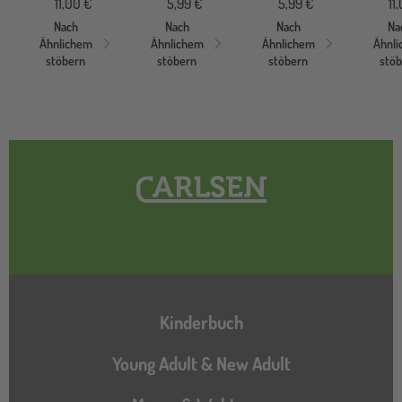
11,00 €
5,99 €
5,99 €
11
Nach
Nach
Nach
Na
Ähnlichem
Ähnlichem
Ähnlichem
Ähnl
stöbern
stöbern
stöbern
stö
Hauptnavigation
Kinderbuch
Young Adult & New Adult