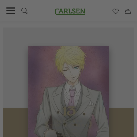
Carlsen
Merkzett
Car
Direkt
zum
Inhalt