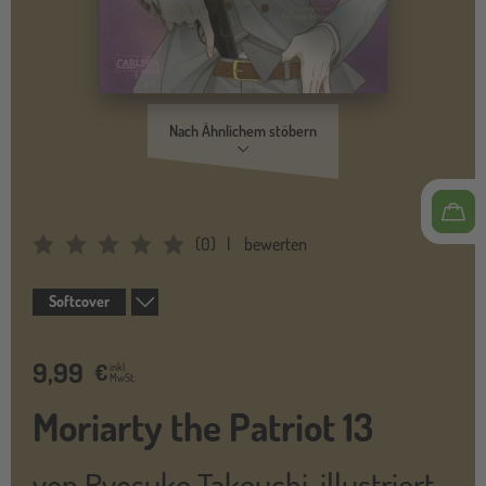
Nach Ähnlichem stöbern
(
0
)
bewerten
Average Rating: 0
Softcover
9,99
€
inkl.
MwSt.
Moriarty the Patriot 13
von
Ryosuke Takeuchi
,
illustriert