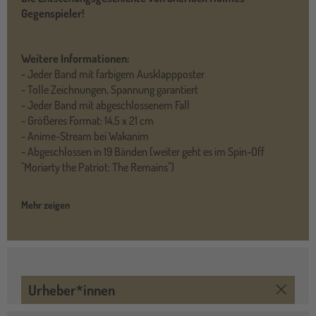
Gegenspieler!
Weitere Informationen:
- Jeder Band mit farbigem Ausklappposter
- Tolle Zeichnungen, Spannung garantiert
- Jeder Band mit abgeschlossenem Fall
- Größeres Format: 14,5 x 21 cm
- Anime-Stream bei Wakanim
- Abgeschlossen in 19 Bänden (weiter geht es im Spin-Off
"Moriarty the Patriot: The Remains")
Mehr zeigen
Urheber*innen