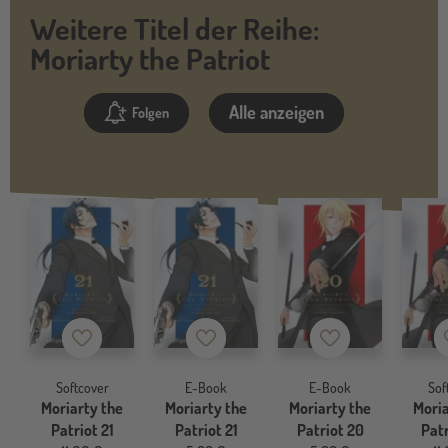
Weitere Titel der Reihe:
Moriarty the Patriot
Alle anzeigen
Folgen
Merkzettel
Merkzettel
Merkzettel
Softcover
E-Book
E-Book
Sof
Moriarty the
Moriarty the
Moriarty the
Moria
Patriot 21
Patriot 21
Patriot 20
Patr