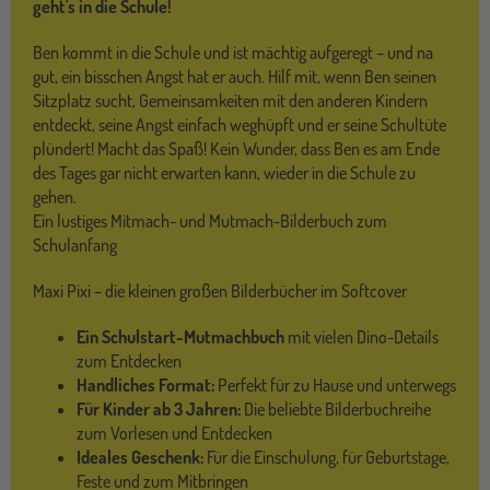
geht's in die Schule!
Ben kommt in die Schule und ist mächtig aufgeregt – und na
gut, ein bisschen Angst hat er auch. Hilf mit, wenn Ben seinen
Sitzplatz sucht, Gemeinsamkeiten mit den anderen Kindern
entdeckt, seine Angst einfach weghüpft und er seine Schultüte
plündert! Macht das Spaß! Kein Wunder, dass Ben es am Ende
des Tages gar nicht erwarten kann, wieder in die Schule zu
gehen.
Ein lustiges Mitmach- und Mutmach-Bilderbuch zum
Schulanfang
Maxi Pixi – die kleinen großen Bilderbücher im Softcover
Ein Schulstart-Mutmachbuch
mit vielen Dino-Details
zum Entdecken
Handliches Format:
Perfekt für zu Hause und unterwegs
Für Kinder ab 3 Jahren:
Die beliebte Bilderbuchreihe
zum Vorlesen und Entdecken
Ideales Geschenk:
Für die Einschulung, für Geburtstage,
Feste und zum Mitbringen