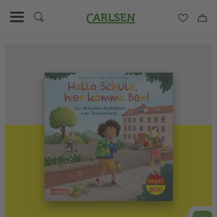
Carlsen
Merkzett
Car
Direkt
zum
Inhalt