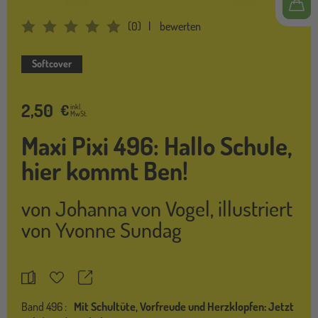
(
0
)
bewerten
Average Rating: 0
Softcover
2,50
€
inkl.
MwSt.
Maxi Pixi 496: Hallo Schule,
hier kommt Ben!
von
Johanna von Vogel
,
illustriert
von
Yvonne Sundag
Teilen
Merkzettel
Band
496 :
Mit Schultüte, Vorfreude und Herzklopfen: Jetzt