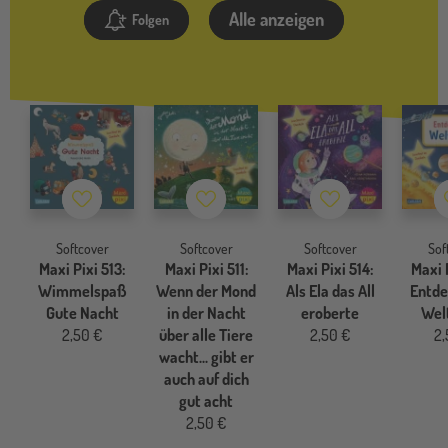
Alle anzeigen
Folgen
Merkzettel
Merkzettel
Merkzettel
Softcover
Softcover
Softcover
Sof
Maxi Pixi 513:
Maxi Pixi 511:
Maxi Pixi 514:
Maxi P
Wimmelspaß
Wenn der Mond
Als Ela das All
Entde
Gute Nacht
in der Nacht
eroberte
Wel
2,50 €
über alle Tiere
2,50 €
2,
wacht... gibt er
auch auf dich
gut acht
2,50 €