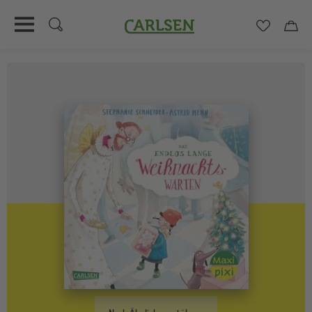
Carlsen
Merkzett
Car
Direkt
zum
Inhalt