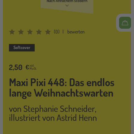
Nach Ähnlichem stöbern
(
0
)
bewerten
Average Rating: 0
Softcover
2,50
€
inkl.
MwSt.
Maxi Pixi 448: Das endlos
lange Weihnachtswarten
von
Stephanie Schneider
,
illustriert von
Astrid Henn