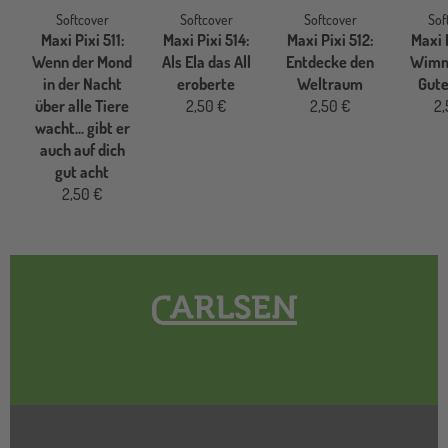
Softcover
Softcover
Softcover
Sof
Maxi Pixi 511:
Maxi Pixi 514:
Maxi Pixi 512:
Maxi P
Wenn der Mond
Als Ela das All
Entdecke den
Wimm
in der Nacht
eroberte
Weltraum
Gute
über alle Tiere
2,50 €
2,50 €
2,
wacht... gibt er
auch auf dich
gut acht
2,50 €