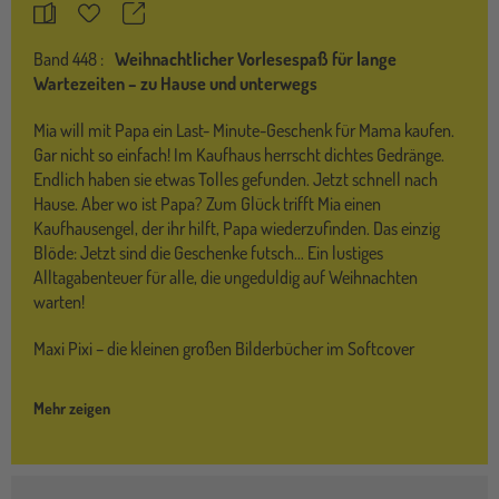
Teilen
Merkzettel
Band
448 :
Weihnachtlicher Vorlesespaß für lange
Wartezeiten – zu Hause und unterwegs
Mia will mit Papa ein Last- Minute-Geschenk für Mama kaufen.
Gar nicht so einfach! Im Kaufhaus herrscht dichtes Gedränge.
Endlich haben sie etwas Tolles gefunden. Jetzt schnell nach
Hause. Aber wo ist Papa? Zum Glück trifft Mia einen
Kaufhausengel, der ihr hilft, Papa wiederzufinden. Das einzig
Blöde: Jetzt sind die Geschenke futsch… Ein lustiges
Alltagabenteuer für alle, die ungeduldig auf Weihnachten
warten!
Maxi Pixi – die kleinen großen Bilderbücher im Softcover
Mehr zeigen