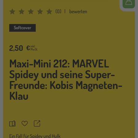
(
0
)
bewerten
Average Rating: 0
Softcover
2,50
€
inkl.
MwSt.
Maxi-Mini 212: MARVEL
Spidey und seine Super-
Freunde: Kobis Magneten-
Klau
Teilen
Merkzettel
Ein Fall für Spidey und Hulk