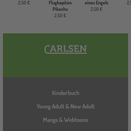
2,50 €
Flugkapitän
eines Engels
2,
Pikachu
2,50 €
2,50 €
Hauptnavigation
Kinderbuch
Young Adult & New Adult
Manga & Webtoons