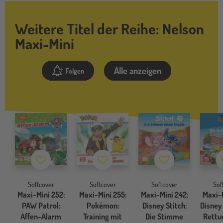
Weitere Titel der Reihe: Nelson
Maxi-Mini
Alle anzeigen
Folgen
Merkzettel
Merkzettel
Merkzettel
Softcover
Softcover
Softcover
Sof
Maxi-Mini 252:
Maxi-Mini 255:
Maxi-Mini 242:
Maxi-M
PAW Patrol:
Pokémon:
Disney Stitch:
Disney 
Affen-Alarm
Training mit
Die Stimme
Rettu