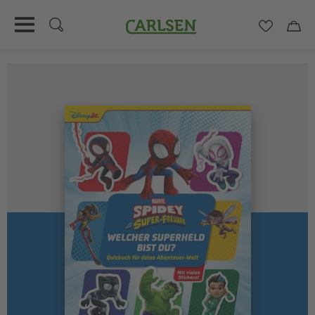
Carlsen
Merkzett
Car
Direkt
zum
Inhalt