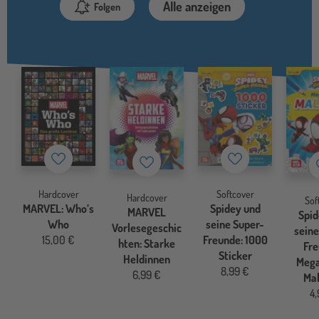
Alle anzeigen
Folgen
Merkzettel
Merkzettel
Merkzettel
Hardcover
Softcover
Hardcover
Sof
MARVEL: Who’s
Spidey und
MARVEL
Spid
Who
seine Super-
Vorlesegeschic
seine
15,00 €
Freunde: 1000
hten: Starke
Fre
Sticker
Heldinnen
Mega
8,99 €
6,99 €
Ma
4,