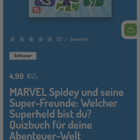
(
0
)
bewerten
Average Rating: 0
Softcover
4,99
€
inkl.
MwSt.
MARVEL Spidey und seine
Super-Freunde: Welcher
Superheld bist du?
Quizbuch für deine
Abenteuer-Welt