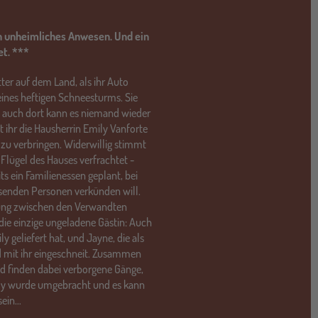
n unheimliches Anwesen. Und ein
et. ***
ter auf dem Land, als ihr Auto
eines heftigen Schneesturms. Sie
h auch dort kann es niemand wieder
t ihr die Hausherrin Emily Vanforte
 zu verbringen. Widerwillig stimmt
Flügel des Hauses verfrachtet -
s ein Familienessen geplant, bei
senden Personen verkünden will.
ung zwischen den Verwandten
 die einzige ungeladene Gästin: Auch
y geliefert hat, und Jayne, die als
ind mit ihr eingeschneit. Zusammen
nd finden dabei verborgene Gänge,
ily wurde umgebracht und es kann
sein…