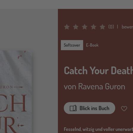
(
0
)
bewer
Average Rating: 0
Softcover
Softcover
E-Book
Catch Your Deat
von
Ravena Guron
Blick ins Buch
Merkz
Fesselnd, witzig und voller unerwar