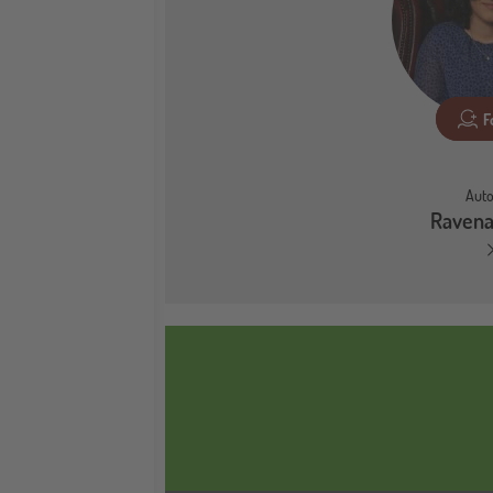
F
Auto
Ravena