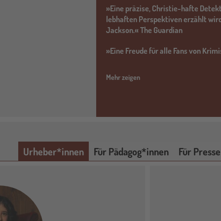
»Eine präzise, Christie-hafte Dete
lebhaften Perspektiven erzählt wird
Jackson.« The Guardian
»Eine Freude für alle Fans von Krim
Mehr zeigen
Urheber*innen
Für Pädagog*innen
Für Presse