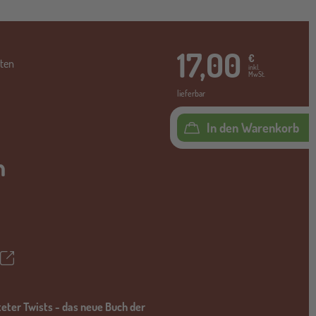
17,00
€
ten
inkl.
MwSt.
lieferbar
In den Warenkorb
h
Teilen
ettel
teter Twists - das neue Buch der