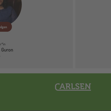
olgen
r*in
 Guron