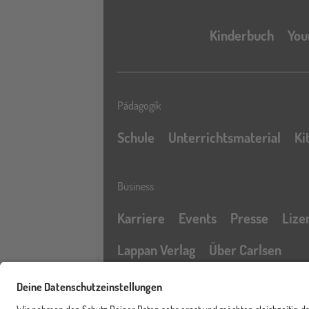
Kinderbuch
You
Pädagogik
Schule
Unterrichtsmaterial
Ki
Business
Karriere
Events
Presse
Lize
Lappan Verlag
Über Carlsen
Profil
Service & Rechtliches