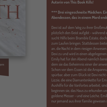
Autorin von This Book Kills!
*** Drei eingeschneite Mädchen. Ei
Abendessen, das in einem Mord end
Devi ist auf dem Weg zu ihrer Großmut
plötzlich den Geist aufgibt - während 
sucht Hilfe beim Bramble Estate, doc
zum Laufen bringen. Stattdessen biete
an, die Nacht in dem riesigen Anwesen
Devi zu und wird in einen abgelegenen 
Emily hat für den Abend nämlich bereit
dem sie das Geheimnis einer der anwe
ern
Schon vor dem Essen ist die Anspann
spürbar, aber zum Glück ist Devi nicht
Lizzie, die eine Diamantenkette für Emil
Aushilfe für die Vanfortes arbeitet, s
beginnen sie, das Haus zu erkunden u
goldene Messer - und eine Leiche. Em
nur jemand aus ihrer Familie gewesen 