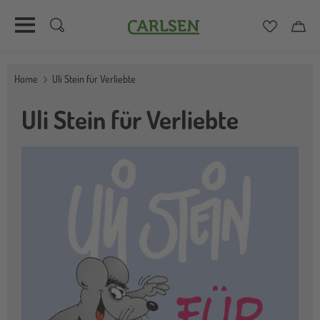
Carlsen
Merkzett
Car
Direkt
zum
Home
Uli Stein für Verliebte
Inhalt
Uli Stein für Verliebte