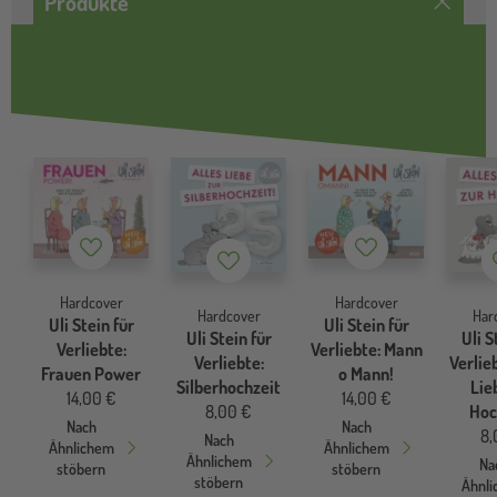
Produkte
Merkzettel
Merkzettel
Merkzettel
Hardcover
Hardcover
Hardcover
Har
Uli Stein für
Uli Stein für
Uli Stein für
Uli S
Verliebte:
Verliebte: Mann
Verliebte:
Verlieb
Frauen Power
o Mann!
Silberhochzeit
Lie
14,00 €
14,00 €
8,00 €
Hoc
Nach
Nach
8,
Nach
Ähnlichem
Ähnlichem
Ähnlichem
Na
stöbern
stöbern
stöbern
Ähnl