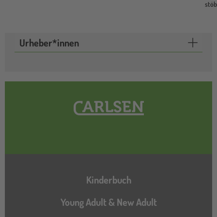
stö
Urheber*innen
Hauptnavigation
Kinderbuch
Young Adult & New Adult