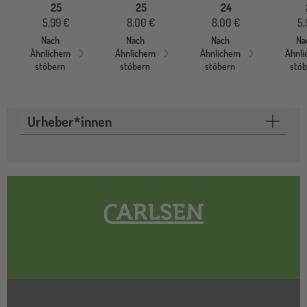
25
25
24
5,99 €
8,00 €
8,00 €
5,
Nach
Nach
Nach
Na
Ähnlichem
Ähnlichem
Ähnlichem
Ähnl
stöbern
stöbern
stöbern
stö
Urheber*innen