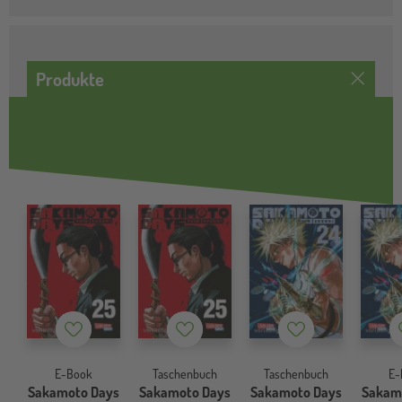
Produkte
Merkzettel
Merkzettel
Merkzettel
E-Book
Taschenbuch
Taschenbuch
E-
Sakamoto Days
Sakamoto Days
Sakamoto Days
Sakam