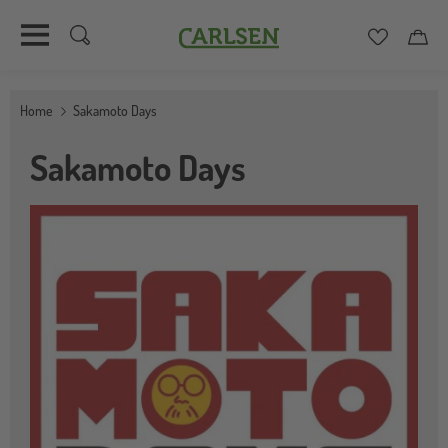
Carlsen
Merkzett
Car
Direkt
zum
Home
Sakamoto Days
Inhalt
Sakamoto Days