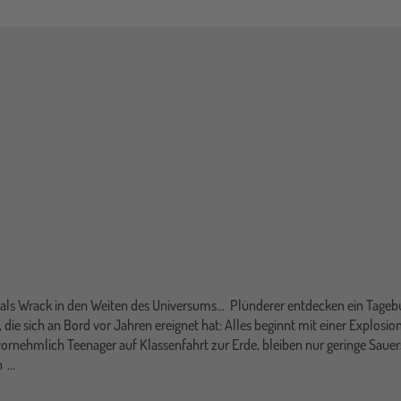
bt als Wrack in den Weiten des Universums... Plünderer entdecken ein Tage
 die sich an Bord vor Jahren ereignet hat: Alles beginnt mit einer Explos
ornehmlich Teenager auf Klassenfahrt zur Erde, bleiben nur geringe Sauer
n
...