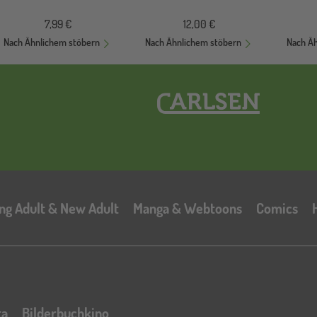
7,99 €
12,00 €
Nach Ähnlichem stöbern
Nach Ähnlichem stöbern
Nach Ä
Hauptnavigation
ng Adult & New Adult
Manga & Webtoons
Comics
ta
Bilderbuchkino