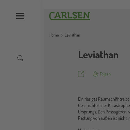
Direkt
zum
Carlsen
Inhalt
Home
Leviathan
Leviathan
Teilen
Folgen
Ein riesiges Raumschiff trei
Geschichte einer Katastrophe,
Ursprungs. Den Passagieren, v
Rettung von außen ist nicht i