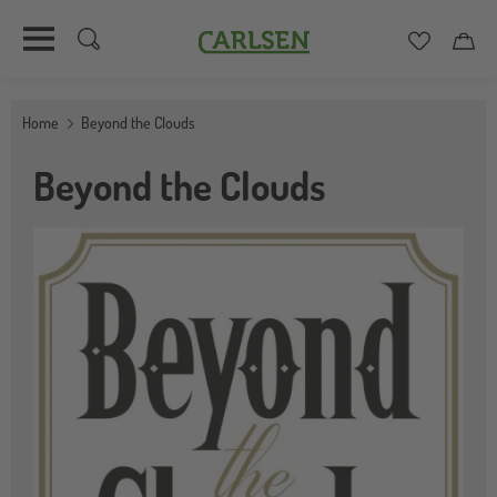
Carlsen
Merkzett
Car
Direkt
zum
Home
Beyond the Clouds
Inhalt
Beyond the Clouds