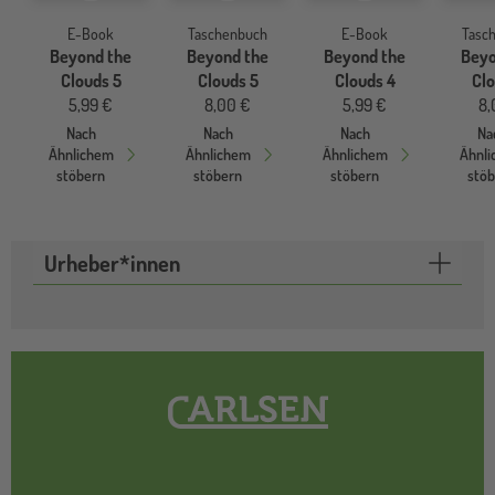
E-Book
Taschenbuch
E-Book
Tasc
Beyond the
Beyond the
Beyond the
Beyo
Clouds 5
Clouds 5
Clouds 4
Clo
5,99 €
8,00 €
5,99 €
8,
Nach
Nach
Nach
Na
Ähnlichem
Ähnlichem
Ähnlichem
Ähnl
stöbern
stöbern
stöbern
stö
Urheber*innen