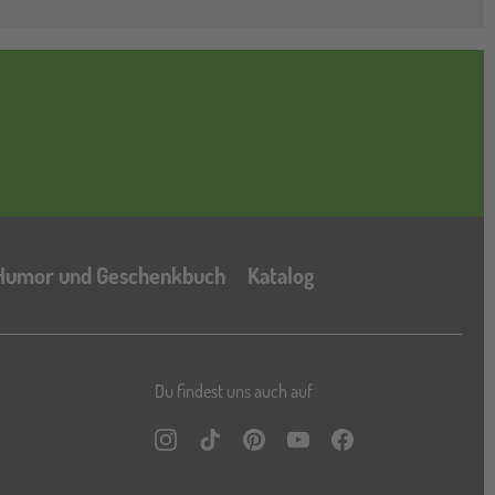
Katalog
Humor und Geschenkbuch
Katalog
Du findest uns auch auf
Instagram
TikTok
Pinterest
YouTube
Facebook