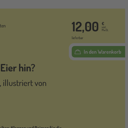
12,00
€
ten
inkl.
MwSt.
lieferbar
In den Warenkorb
 Eier hin?
,
illustriert von