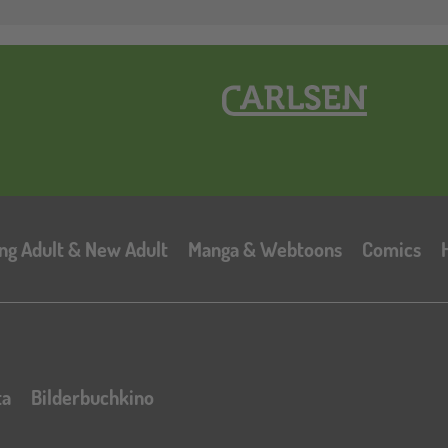
Hauptnavigation
ng Adult & New Adult
Manga & Webtoons
Comics
ta
Bilderbuchkino