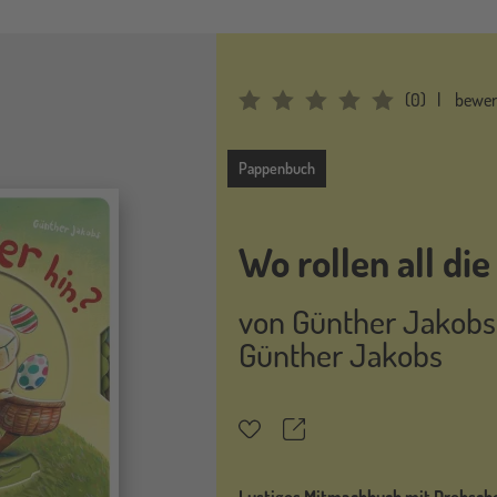
(
0
)
bewer
Average Rating: 0
Pappenbuch
Pappenbuch
Wo rollen all die
von
Günther Jakobs
Günther Jakobs
Teilen
Merkzettel