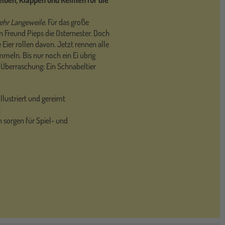
iben, Klappen und Reimen für die
mehr Langeweile.
Für das große
n Freund Pieps die Osternester. Doch
 Eier rollen davon. Jetzt rennen alle
mmeln. Bis nur noch ein Ei übrig
ne Überraschung: Ein Schnabeltier
llustriert und gereimt
t
 sorgen für Spiel- und