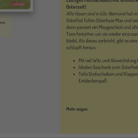
Lustiges Mitmachbuch mit Drehsche
Osterzeit!
Alle Hasen sind in Eile. Niemand hat 
Osterfest füllen Osterhase Max und sei
ern
dann passiert ein Missgeschick und alle
Tiere hinterher, um sie wieder einzusa
bleibt. Als dieses zerbricht, gibt es ei
schlüpft heraus.
Mit viel Witz und Abwechslung I
Ideales Geschenk zum Osterfes
Tolle Drehscheiben und Klappen
Entdeckerspaß
Mehr zeigen