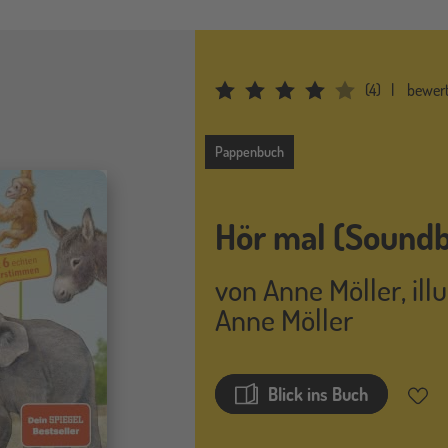
(
4
)
bewer
Average Rating: 3.75
Pappenbuch
Pappenbuch
Hör mal (Soundb
von
Anne Möller
,
ill
Anne Möller
Blick ins Buch
Merkz