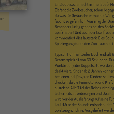
Ein Zoobesuch macht immer Spaß: Mit
Elefant die Zoobesucher, schon begegn
du was für Geräusche er macht? Wie gut,
ern
faucht so gefährlich! Was mag der Ora
Besonders lustig geht es bei den Seelö
Spaß haben! Und auch der Esel freut s
kommentiert dies lautstark. Dies Soun
Spaziergang durch den Zoo - auch bei
Typisch Hör mal: Jedes Buch enthält 6
Gesamtspielzeit von 60 Sekunden. Dur
Punkte auf jeder Doppelseite werden d
deaktiviert. Kinder ab 2 Jahren könne
bedienen, bei jüngeren Kindern sollte
drücken, da die Feinmotorik und Kraft 
ausreicht. Alle Titel der Reihe unterli
Sicherheitsanforderungen und Qualitä
wird vor der Auslieferung auf seine Fun
Lautstärke der Sounds entspricht den
Spielzeugrichtlinie. Ausgeliefert wer