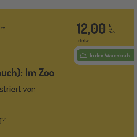
12,00
€
ten
inkl.
MwSt.
lieferbar
In den Warenkorb
uch): Im Zoo
ustriert von
Teilen
ettel