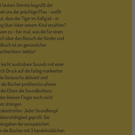
 lautem Getröte begrüßt der
et uns der prächtige Pfau - weißt
 dass der Tiger im Käfig ist - er
ng Utan Vater seinem Kind erzählen?
wen zu - hör mal, was die für einen
ich über den Besuch der Kinder und
dbuch ist ein genüsslicher
 schlechtem Wetter!
 leicht auslösbare Sounds mit einer
ch Druck auf die farbig markierten
ie Geräusche aktiviert und
n die Bücher problemlos alleine
n die Eltern die Soundbuttons
der kleinen Finger noch nicht
egen strengen
tskontrollen. Jeder Soundknopf
ktionsfähigkeit geprüft. Die
 Vorgaben der europäischen
den die Bücher mit 3 handelsüblichen