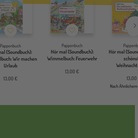
Merkzettel
Me
Merkzettel
Pappenbuch
Pappenb
Pappenbuch
Hör mal (Soundbuch):
Hör mal (Sound
al (Soundbuch):
Wimmelbuch: Feuerwehr
schöns
buch: Wir machen
Weihnacht
Urlaub
13,00 €
13,00
13,00 €
Nach Ähnlichem