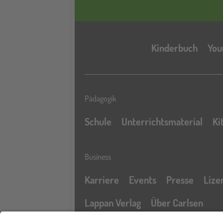
Kinderbuch
You
Pädagogik
Schule
Unterrichtsmaterial
Ki
Business
Karriere
Events
Presse
Lize
Lappan Verlag
Über Carlsen