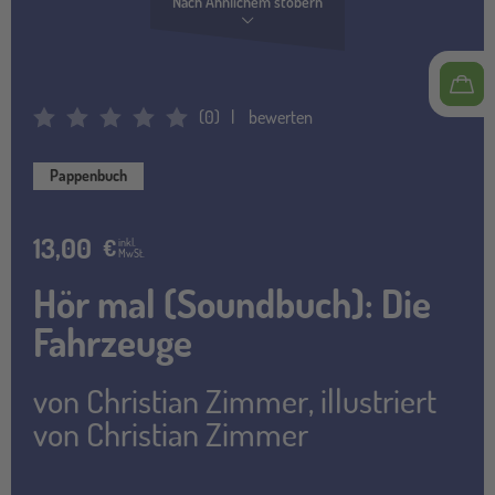
Nach Ähnlichem stöbern
(
0
)
bewerten
Average Rating: 0
Pappenbuch
13,00
€
inkl.
MwSt.
Hör mal (Soundbuch): Die
Fahrzeuge
von
Christian Zimmer
,
illustriert
von
Christian Zimmer