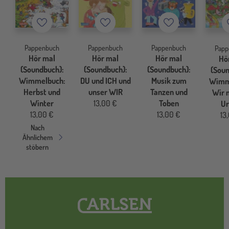
Merkzettel
Merkzettel
Merkzettel
Pappenbuch
Pappenbuch
Pappenbuch
Papp
Hör mal
Hör mal
Hör mal
Hö
(Soundbuch):
(Soundbuch):
(Soundbuch):
(Soun
Wimmelbuch:
DU und ICH und
Musik zum
Wimm
Herbst und
unser WIR
Tanzen und
Wir 
Winter
13,00 €
Toben
Ur
13,00 €
13,00 €
13
Nach
Ähnlichem
stöbern