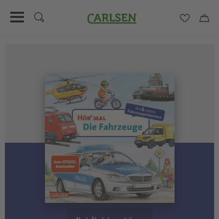
Carlsen
Merkzett
Car
Direkt
zum
Inhalt