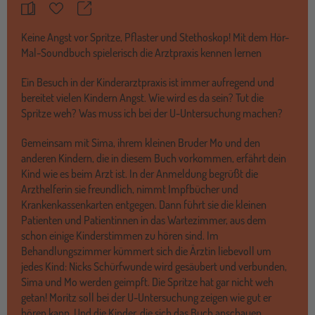
Teilen
Merkzettel
Keine Angst vor Spritze, Pflaster und Stethoskop! Mit dem Hör-
Mal-Soundbuch spielerisch die Arztpraxis kennen lernen
Ein Besuch in der Kinderarztpraxis ist immer aufregend und
bereitet vielen Kindern Angst. Wie wird es da sein? Tut die
Spritze weh? Was muss ich bei der U-Untersuchung machen?
Gemeinsam mit Sima, ihrem kleinen Bruder Mo und den
anderen Kindern, die in diesem Buch vorkommen, erfährt dein
Kind wie es beim Arzt ist. In der Anmeldung begrüßt die
Arzthelferin sie freundlich, nimmt Impfbücher und
Krankenkassenkarten entgegen. Dann führt sie die kleinen
Patienten und Patientinnen in das Wartezimmer, aus dem
schon einige Kinderstimmen zu hören sind. Im
Behandlungszimmer kümmert sich die Ärztin liebevoll um
jedes Kind: Nicks Schürfwunde wird gesäubert und verbunden,
Sima und Mo werden geimpft. Die Spritze hat gar nicht weh
getan! Moritz soll bei der U-Untersuchung zeigen wie gut er
hören kann. Und die Kinder, die sich das Buch anschauen,