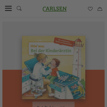
Carlsen
Merkzett
Car
Direkt
zum
Inhalt