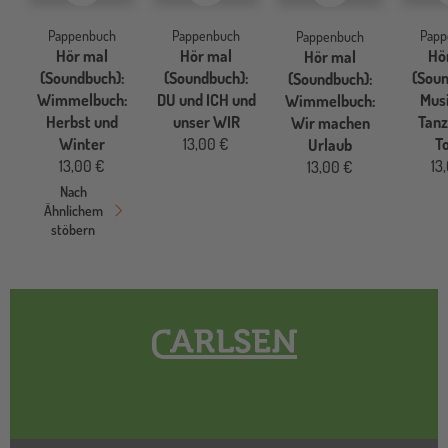
Pappenbuch
Pappenbuch
Papp
Pappenbuch
Hör mal
Hör mal
Hö
Hör mal
(Soundbuch):
(Soundbuch):
(Soun
(Soundbuch):
Wimmelbuch:
DU und ICH und
Mus
Wimmelbuch:
Herbst und
unser WIR
Tanz
Wir machen
Winter
13,00 €
T
Urlaub
13,00 €
13
13,00 €
Nach
Ähnlichem
stöbern