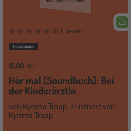
Nach Ähnlichem stöbern
(
0
)
bewerten
Average Rating: 0
Pappenbuch
12,00
€
inkl.
MwSt.
Hör mal (Soundbuch): Bei
der Kinderärztin
von
Kyrima Trapp
,
illustriert von
Kyrima Trapp