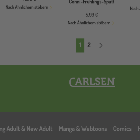
Conni-Frühlings-Spaß
Nach Ähnlichem stöbern
Nach 
5,99 €
Nach Ähnlichem stöbern
Seitennummerierung
Nächste Seite
1
2
Hauptnavigation
ng Adult & New Adult
Manga & Webtoons
Comics