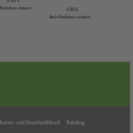
12,00 €
Ähnlichem stöbern
4,99 €
Nach Ähnlichem stöbern
Katalog
Humor und Geschenkbuch
Katalog