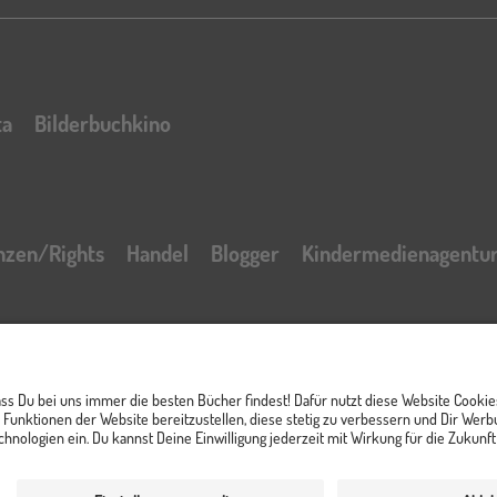
ta
Bilderbuchkino
nzen/Rights
Handel
Blogger
Kindermedienagentu
t
Impressum
AGB Online Shop
Datenschutzerklär