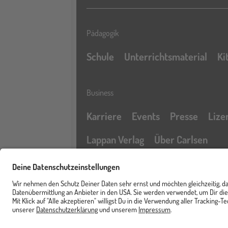
Pädagogik
Schule
Unterrichtsmaterial
Ki
Business
Karriere
Events
Presse
Lize
Lappan Verlag
Über Carlsen
Profil
Service & Rechtliches
Newsletter
FAQ & Hilfe
Kontak
Merkzettel
Barrierefreiheitserklärung
Cart