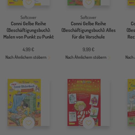
Merkzettel
Merkzettel
Softcover
Softcover
Conni Gelbe Reihe
Conni Gelbe Reihe
C
(Beschäftigungsbuch):
(Beschäftigungsbuch): Alles
(Be
Malen von Punkt zu Punkt
für die Vorschule
Rec
4,99 €
9,99 €
Nach Ähnlichem stöbern
Nach Ähnlichem stöbern
Nach 
Merkzettel
Merkzettel