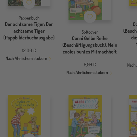
Merkzettel
Merkzettel
Pappenbuch
Der achtsame Tiger: Der
C
achtsame Tiger
(Besch
Softcover
(Pappbilderbuchausgabe)
di
Conni Gelbe Reihe
(Beschäftigungsbuch): Mein
12,00 €
cooles buntes Mitmachheft
Nach Ähnlichem stöbern
6,99 €
Nach 
Nach Ähnlichem stöbern