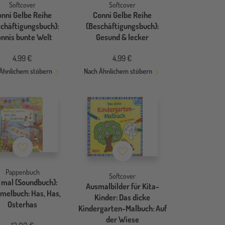
Softcover
Softcover
onni Gelbe Reihe
Conni Gelbe Reihe
schäftigungsbuch):
(Beschäftigungsbuch):
nnis bunte Welt
Gesund & lecker
4,99 €
4,99 €
Ähnlichem stöbern
Nach Ähnlichem stöbern
Merkzettel
Merkzettel
Pappenbuch
Softcover
 mal (Soundbuch):
Ausmalbilder für Kita-
elbuch: Has, Has,
Kinder: Das dicke
Osterhas
Kindergarten-Malbuch: Auf
der Wiese