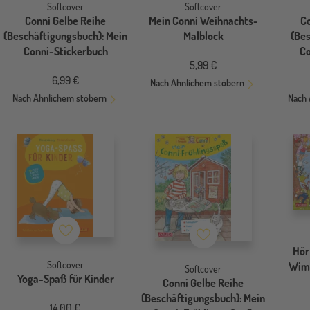
Softcover
Softcover
Conni Gelbe Reihe
Mein Conni Weihnachts-
C
(Beschäftigungsbuch): Mein
Malblock
(Be
Conni-Stickerbuch
Co
5,99 €
6,99 €
Nach Ähnlichem stöbern
Nach Ähnlichem stöbern
Nach 
Merkzettel
Merkzettel
Hör
Softcover
Wimm
Softcover
Yoga-Spaß für Kinder
Conni Gelbe Reihe
(Beschäftigungsbuch): Mein
14,00 €