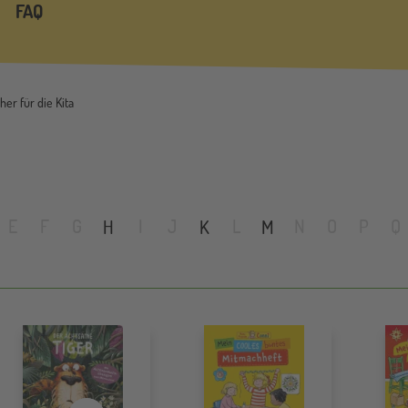
FAQ
er für die Kita
E
F
G
I
J
L
N
O
P
Q
H
K
M