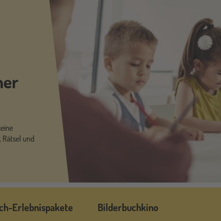
her
keine
, Rätsel und
ch-Erlebnispakete
Bilderbuchkino