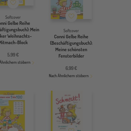
Merkzettel
Merkzettel
Softcover
onni Gelbe Reihe
äftigungsbuch): Mein
Softcover
cker Weihnachts-
Conni Gelbe Reihe
Mitmach-Block
(Beschäftigungsbuch):
Meine schönsten
5,99 €
Fensterbilder
Ähnlichem stöbern
6,99 €
Nach Ähnlichem stöbern
Merkzettel