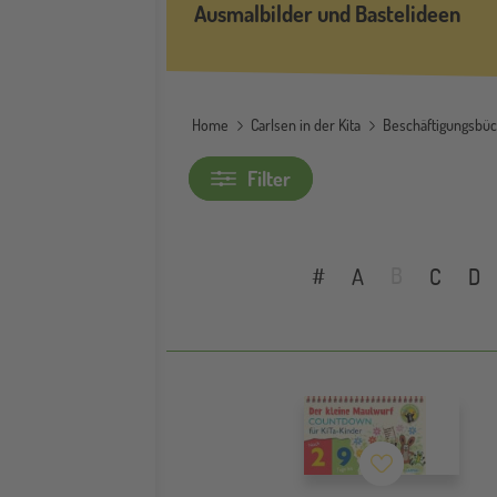
Ausmalbilder und Bastelideen
Home
Carlsen in der Kita
Beschäftigungsbüch
Filter
B
#
A
C
D
Merkzettel