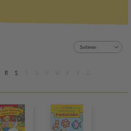
Sort by
T
U
V
W
X
Y
Z
R
S