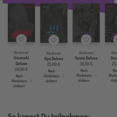
Merkzettel
Merkzettel
Merkzettel
Hardcover
Hardcover
Har
Hardcover
Uzumaki
Tomie Deluxe
Sm
Gyo Deluxe
Deluxe
36,00 €
25
25,00 €
28,00 €
Nach
Na
Nach
Ähnlichem
Ähnl
Ähnlichem
Nach
stöbern
stö
stöbern
Ähnlichem
stöbern
So kannst Du teilnehmen: