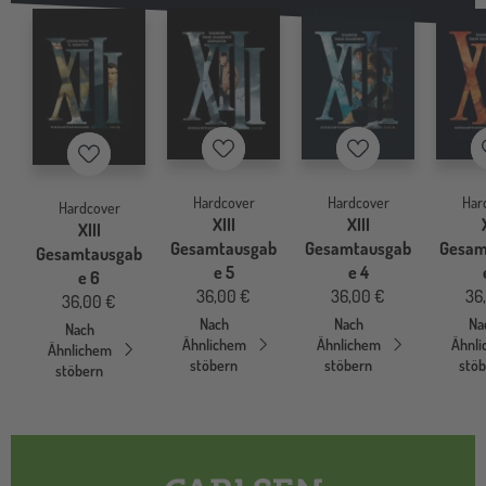
Merkzettel
Merkzettel
Merkzettel
Hardcover
Hardcover
Har
Hardcover
XIII
XIII
XIII
Gesamtausgab
Gesamtausgab
Gesam
Gesamtausgab
e 5
e 4
e 6
36,00 €
36,00 €
36
36,00 €
Nach
Nach
Na
Nach
Ähnlichem
Ähnlichem
Ähnl
Ähnlichem
stöbern
stöbern
stö
stöbern