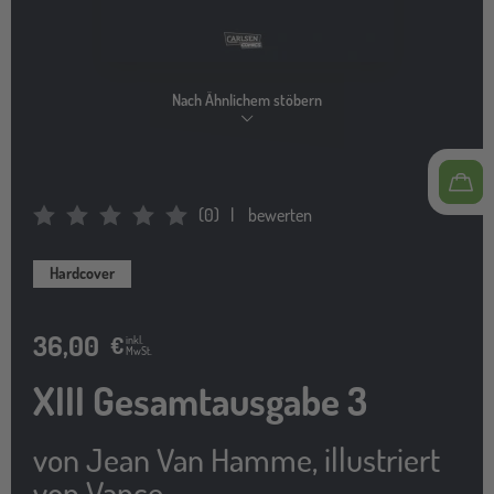
Nach Ähnlichem stöbern
(
0
)
bewerten
Average Rating: 0
Hardcover
36,00
€
inkl.
MwSt.
XIII Gesamtausgabe 3
von
Jean Van Hamme
,
illustriert
von
Vance