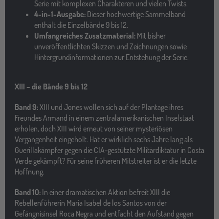
Serie mit komplexen Charakteren und vielen Twists.
4-in-1-Ausgabe:
Dieser hochwertige Sammelband
enthält die Einzelbände 9 bis 12.
Umfangreiches Zusatzmaterial:
Mit bisher
unveröffentlichten Skizzen und Zeichnungen sowie
Hintergrundinformationen zur Entstehung der Serie.
XIII – die Bände 9 bis 12
Band 9:
XIII und Jones wollen sich auf der Plantage ihres
Freundes Armand in einem zentralamerikanischen Inselstaat
erholen, doch XIII wird erneut von seiner mysteriösen
Vergangenheit eingeholt. Hat er wirklich sechs Jahre lang als
Guerillakämpfer gegen die CIA-gestützte Militärdiktatur in Costa
Verde gekämpft? Für seine früheren Mitstreiter ist er die letzte
Hoffnung.
Band 10:
In einer dramatischen Aktion befreit XIII die
Rebellenführerin Maria Isabel de los Santos von der
Gefängnisinsel Roca Negra und entfacht den Aufstand gegen