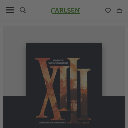
Carlsen
Merkzett
Car
Direkt
zum
Inhalt