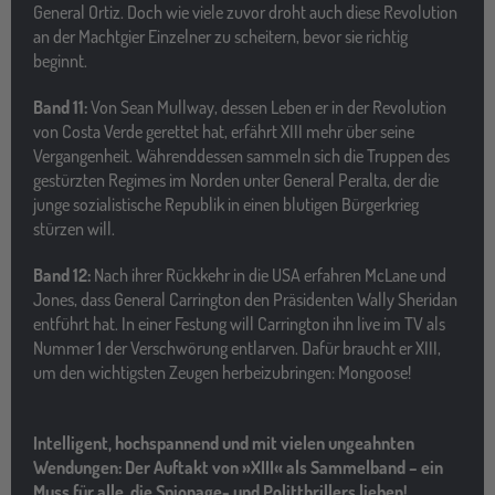
General Ortiz. Doch wie viele zuvor droht auch diese Revolution
an der Machtgier Einzelner zu scheitern, bevor sie richtig
beginnt.
Band 11:
Von Sean Mullway, dessen Leben er in der Revolution
von Costa Verde gerettet hat, erfährt XIII mehr über seine
Vergangenheit. Währenddessen sammeln sich die Truppen des
gestürzten Regimes im Norden unter General Peralta, der die
junge sozialistische Republik in einen blutigen Bürgerkrieg
stürzen will.
Band 12:
Nach ihrer Rückkehr in die USA erfahren McLane und
Jones, dass General Carrington den Präsidenten Wally Sheridan
entführt hat. In einer Festung will Carrington ihn live im TV als
Nummer 1 der Verschwörung entlarven. Dafür braucht er XIII,
um den wichtigsten Zeugen herbeizubringen: Mongoose!
Intelligent, hochspannend und mit vielen ungeahnten
Wendungen: Der Auftakt von »XIII« als Sammelband – ein
Muss für alle, die Spionage- und Politthrillers lieben!